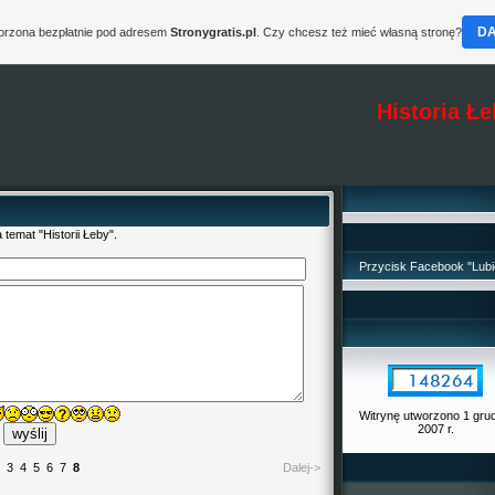
D
worzona bezpłatnie pod adresem
Stronygratis.pl
. Czy chcesz też mieć własną stronę?
Historia Ł
temat "Historii Łeby".
Przycisk Facebook "Lubi
Witrynę utworzono 1 gru
2007 r.
3
4
5
6
7
8
Dalej->