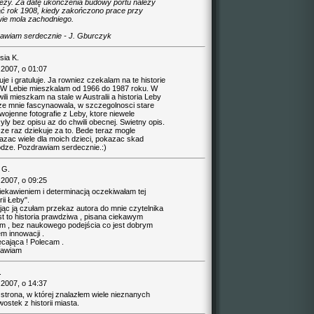
eży. Za datę ukończenia budowy portu należy
ąć rok 1908, kiedy zakończono prace przy
ie mola zachodniego.
awiam serdecznie - J. Gburczyk
sia K.
.2007, o 01:07
je i gratuluje. Ja rowniez czekalam na te historie
 W Lebie mieszkalam od 1966 do 1987 roku. W
wili mieszkam na stale w Australii a historia Leby
e mnie fascynaowala, w szczegolnosci stare
ojenne fotografie z Leby, ktore niewele
ly bez opisu az do chwili obecnej. Swietny opis.
ze raz dziekuje za to. Bede teraz mogle
azac wiele dla moich dzieci, pokazac skad
dze. Pozdrawiam serdecznie.:)
 G.
.2007, o 09:25
iekawieniem i determinacją oczekiwałam tej
rii Łeby".
jąc ją czułam przekaz autora do mnie czytelnika
st to historia prawdziwa , pisana ciekawym
m , bez naukowego podejścia co jest dobrym
m innowacji .
cająca ! Polecam .
rawiam
.
.2007, o 14:37
 strona, w której znalazłem wiele nieznanych
ostek z historii miasta.