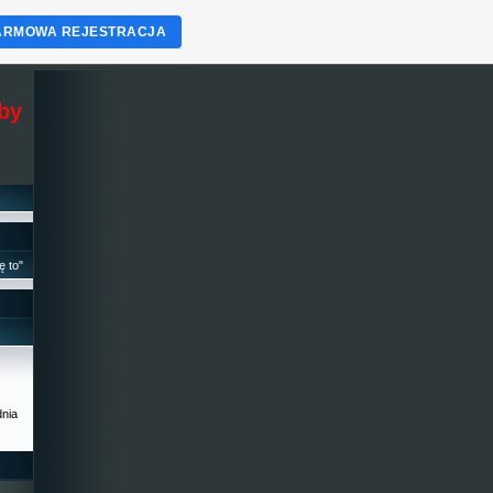
ARMOWA REJESTRACJA
eby
ę to"
dnia