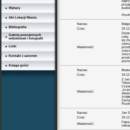
nabrz
przyj
Wykazy
budow
Pozdr
Akt Lokacji Miasta
Nazwa:
Malgo
Bibliografia
Czas:
25.12
Dzieku
Galeria powojennych
Leby.
widokówek i fotografii
tej ch
zawsz
Linki
Wiadomość:
przedw
znaczy
Jeszc
Kontakt z autorem
przek
pocho
Księga gości
Nazwa:
Beata
Czas:
19.12
Z zac
"Histo
Czyta
,że je
Wiadomość:
słowe
źródłe
Zachę
Pozd
Nazwa:
Jan S
Czas:
18.12
Fajna
Wiadomość:
ciekaw