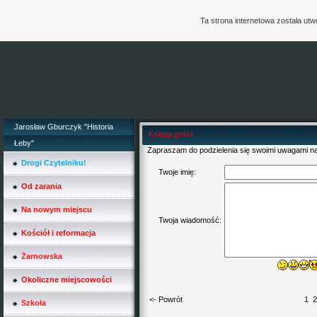
Ta strona internetowa została ut
Jarosław Gburczyk "Historia
Księga gości
Łeby"
Zapraszam do podzielenia się swoimi uwagami na 
Drogi Czytelniku!
Twoje imię:
Od zarania
Na nowym miejscu
Twoja wiadomość:
Kościół i reformacja
Żarnowska
Okoliczne miejscowości
<- Powrót
1
2
Szkoła