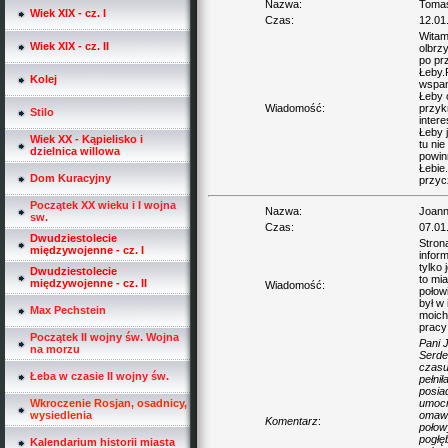
Nazwa:
Toma
Wiek XIX - cz. I
Czas:
12.01
Witam
Wiek XIX - cz. II
olbrz
po pr
Łeby.
Kolej
wspan
Łeby 
Wiadomość:
przyk
Stilo
inter
Łeby 
Wiek XX - Kąpielisko i
tu nie
dzielnica willowa
powin
Łebie
Dom Kuracyjny
przycz
Początek XX wieku i I wojna
Nazwa:
Joan
sw.
Czas:
07.01
Dwudziestolecie
Stron
międzywojenne - cz. I
inform
tylko 
Dwudziestolecie
to mi
międzywojenne - cz. II
Wiadomość:
połow
był w
Max Pechstein
moich 
pracy
Początek II wojny św. Wojna
Pani 
na morzu
Serdec
czasu
Łeba w czasie II wojny św.
pełnił
posiad
Wkroczenie Rosjan, osadnicy,
umocni
wysiedlenia
omawi
Komentarz
:
połow
pogłę
Kalendarium historii miasta