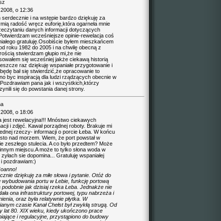
sz
.2008, o 12:36
 serdecznie i na wstępie bardzo dziękuję za
ymią radość wręcz euforię,która ogarneła mnie
zeczytaniu danych informacji dotyczących
Potwierdzam wcześniejsze opinie-rewelacja coś
iałego gratuluję.Osobiście byłem mieszkańcem
od roku 1982 do 2005 i na chwilę obecną z
rością stwierdzam głupio mi,że nie
esowałem się wcześniej jakże ciekawą historią
jeszcze raz dziękuję wspaniałe przygotowanie i
 będę bał się stwierdzić,że opracowanie to
no byc inspiracją dla ludzi rządzących obecnie w
.Pozdrawiam pana jak i wszystkich,którzy
ynili się do powstania danej strony.
na
.2008, o 18:06
a jest rewelacyjna!!! Mnóstwo ciekawych
acji i zdjęć. Kawał porządnej roboty. Brakuje mi
jednej rzeczy- informacji o porcie Łeba. W końcu
asto nad morzem. Wiem, że port powstał w
ie zeszłego stulecia. A co było przedtem? Może
 innym miejscu.A może to tylko słona woda w
zyłach sie dopomina... Gratuluję wspaniałej
 i pozdrawiam:)
Joanno!
znie dziękuję za miłe słowa i pytanie. Otóż do
 wybudowania portu w Łebie, funkcję portową
a podobnie jak dzisiaj rzeka Łeba. Jednakże nie
ała ona infrastruktury portowej, typu nabrzeża i
enia, oraz była relatywnie płytka. W
anym czasie Kanał Chełst był zwykłą strugą. Od
y lat 80. XIX wieku, kiedy ukończono prace
biające i regulacyjne, przystąpiono do budowy