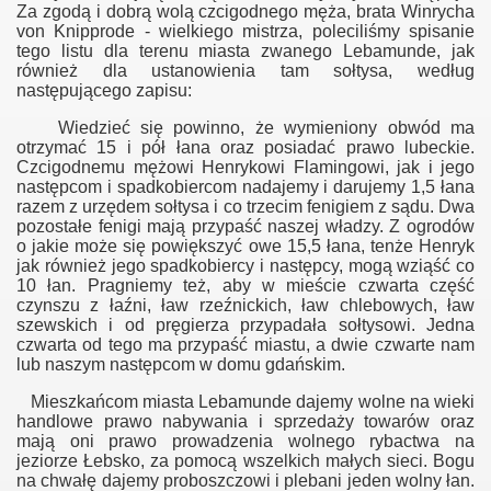
Z
a zgodą i dobrą wolą czcigodnego męża, brata Winrycha
von Knipprode
-
wielkiego mistrza, poleciliśmy spisanie
tego listu dla terenu miasta zwanego Lebamunde, jak
również dla ustanowienia tam sołtysa, według
następującego zapisu:
Wiedzieć się powinno, że wymieniony obwód ma
otrzymać 15 i pół łana oraz posiadać prawo lubeckie.
Czcigodnemu mężowi Henrykowi Flamingowi, jak i jego
illowa
następcom i spadkobiercom nadajemy i darujemy 1,5 łana
razem z urzędem sołtysa i co trzecim fenigiem z sądu. Dwa
pozostałe fenigi mają przypaść naszej władzy. Z ogrodów
o jakie może się powiększyć owe 15,5 łana, tenże Henryk
jak również jego spadkobiercy i następcy, mo
gą
wziąść co
10 łan. Pragniemy też, aby w mieście czwarta część
czynszu z łaźni, ław rzeźnickich, ław chlebowych, ław
z. I
szewskich i od pręgierza przypadała sołtysowi. Jedna
czwarta od tego ma przypaść miastu, a dwie czwarte nam
lub naszym następcom w domu gdańskim.
z. II
Mieszkańcom miasta Lebamunde dajemy wolne na wieki
handlowe prawo nabywania i sprzedaży towarów oraz
mają oni prawo prowadzenia wolnego rybactwa na
jeziorze Łebsko, za pomocą wszelkich małych sieci. Bogu
orzu
na chwałę dajemy proboszczowi i plebani jeden wolny łan.