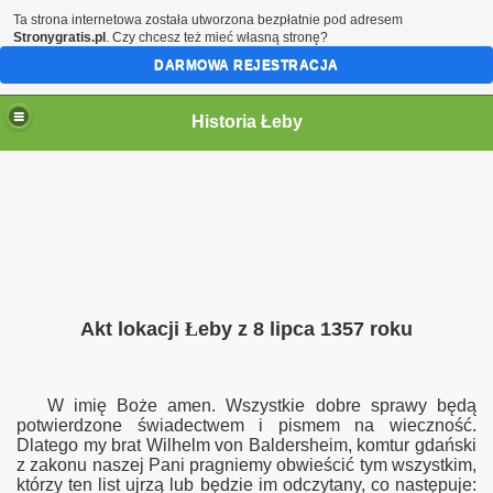
Ta strona internetowa została utworzona bezpłatnie pod adresem
Stronygratis.pl
. Czy chcesz też mieć własną stronę?
DARMOWA REJESTRACJA
Historia Łeby
Akt lokacji
Ł
eby z 8 lipca 1357 roku
W imię Boże amen. Wszystkie dobre sprawy będą
potwierdzone świadectwem i pismem na wieczność.
Dlatego my brat Wilhelm von Baldersheim, komtur gdański
z zakonu naszej Pani pragniemy obwieścić
tym
wszystkim,
którzy ten list ujrzą lub będzie im odczytany
, co następuje: