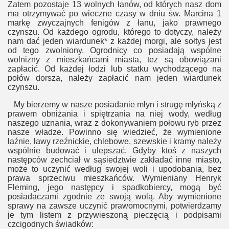
Zatem pozostaje 13 wolnych łanów, od których nasz dom
ma otrzymywać po wieczne czasy w dniu św. Marcina 1
markę zwyczajnych fenigów z łanu, jako prawnego
iedlenia
czynszu. Od każdego ogrodu, którego to dotyczy, należy
nam dać jeden wiardunek* z każdej morgi, ale sołtys jest
od tego zwolniony. Ogrodnicy co posiadają wspólne
wolnizny z mieszkańcami miasta, tez są obowiązani
zapłacić. Od każdej łodzi lub statku wychodzącego na
połów dorsza, należy zapłacić nam jeden wiardunek
czynszu.
My bierzemy w nasze posiadanie młyn i strugę młyńską z
prawem obniżania i spiętrzania na niej wody, według
naszego uznania, wraz z dokonywaniem połowu ryb przez
nasze władze. Powinno się wiedzieć, że wymienione
fotografii
łaźnie, ławy rzeźnickie, chlebowe, szewskie i kramy należy
wspólnie budować i ulepszać. Gdyby ktoś z naszych
następców zechciał w sąsiedztwie zakładać inne miasto,
może to uczynić według swojej woli i upodobania, bez
prawa sprzeciwu mieszkańców. Wymieniany Henryk
Fleming, jego następcy i spadkobiercy, mogą być
posiadaczami zgodnie ze swoją wolą. Aby wymienione
sprawy na zawsze uczynić prawomocnymi, potwierdzamy
je tym listem z przywieszoną pieczęcią i podpisami
czcigodnych świadków: