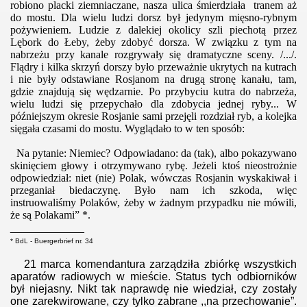
robiono placki ziemniaczane, nasza ulica śmierdziała tranem aż
do mostu. Dla wielu ludzi dorsz był jedynym mięsno-rybnym
pożywieniem. Ludzie z dalekiej okolicy szli piechotą przez
Lębork do Łeby, żeby zdobyć dorsza. W związku z tym na
nabrzeżu przy kanale rozgrywały się dramatyczne sceny. /.../.
Flądry i kilka skrzyń dorszy było przeważnie ukrytych na kutrach
i nie były odstawiane Rosjanom na drugą stronę kanału, tam,
gdzie znajdują się wędzarnie. Po przybyciu kutra do nabrzeża,
wielu ludzi się przepychało dla zdobycia jednej ryby... W
późniejszym okresie Rosjanie sami przejęli rozdział ryb, a kolejka
sięgała czasami do mostu. Wyglądało to w ten sposób:
Na pytanie: Niemiec? Odpowiadano: da (tak), albo pokazywano
skinięciem głowy i otrzymywano rybę. Jeżeli ktoś nieostrożnie
odpowiedział: niet (nie) Polak, wówczas Rosjanin wyskakiwał i
przeganiał biedaczynę. Było nam ich szkoda, więc
instruowaliśmy Polaków, żeby w żadnym przypadku nie mówili,
że są Polakami” *.
____________
* BdL - Buergerbrief nr. 34
21 marca komendantura zarządziła zbiórkę wszystkich
aparatów radiowych w mieście. Status tych odbiorników
był niejasny. Nikt tak naprawdę nie wiedział, czy zostały
one zarekwirowane, czy tylko zabrane ,,na przechowanie”.