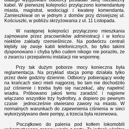
kabel. W pierwszej kolejności przyłączono komendanturę
miasta, magistrat, wodociągi i kwaterę komendanta.
Zamieszkiwał on w jednym z domów przy dzisiejszej ul.
Kościuszki, w pobliżu skrzyżowania z ul. 11 Listopada.
W następnej kolejności przyłączono mieszkania
zajmowane przez pracowników administracji i w końcu
niektóre zakłady rzemieślnicze. Na podwórzu centrali
kłębiły się zwoje kabli telefonicznych, bo tylko takimi
dysponowano i chyba tylko cudem nikogo nie poraziło, że
o zwarciu i przepaleniu instalacji nie wspomnę.
Przy tak dużym poborze mocy konieczna była
reglamentacja. Na przykład stacja pomp działała tylko
przez dwie godziny dziennie. Odbiorcy pobierający wodę
na krańcach sieci mieli najgorzej, bo tam nie dochodziło
już ciśnienie i trzeba było się naczekać, aby napełnić
wiadra. Próbowano jakoś temu zaradzić i najpierw
włączano wszystkie trzy hydrofory, a dopiero po pewnym
czasie jednocześnie otwierano zawory na miasto. W
normalnych warunkach do zapewnienia ciśnienia w sieci
wykorzystywano dwie pompy, a trzecia była rezerwowa.
Początkowo do palenia pod kotłem lokomobili