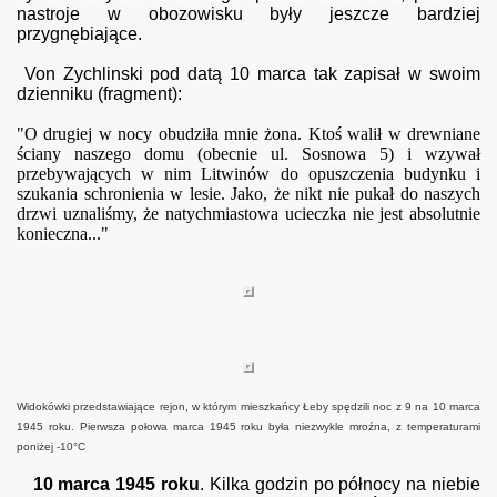
nastroje w obozowisku były jeszcze bardziej
przygnębiające.
Von Zychlinski pod datą 10 marca tak zapisał w swoim
dzienniku (fragment):
"O drugiej w nocy obudziła mnie żona. Ktoś walił w drewniane
ściany naszego domu (obecnie ul. Sosnowa 5) i wzywał
przebywających w nim Litwinów do opuszczenia budynku i
szukania schronienia w lesie. Jako, że nikt nie pukał do naszych
drzwi uznaliśmy, że natychmiastowa ucieczka nie jest absolutnie
konieczna..."
Widokówki przedstawiające rejon, w którym mieszkańcy Łeby spędzili noc z 9 na 10 marca
1945 roku. Pierwsza połowa marca 1945 roku była niezwykle mroźna, z temperaturami
poniżej -10°C
10 marca 1945 roku
. Kilka godzin po północy na niebie