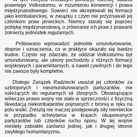
prawnego Volkssturmu, w rozumieniu konwencji i prawa
międzynarodowego. Sowieci nie akceptowali tej formacji
jako kombatanckiej, w związku z czym nie przyznawali jej
członkom praw jenieckich. Niemcy starały się poprzez
politykę międzynarodową, o zrównanie ich praw z prawami
żołnierzy jednostek regularnych.
Próbowano wprowadzić jednolite umundurowanie,
stopnie i oznaczenia, co w praktyce okazało się bardzo
trudne. Często się zdarzało, że oddział Volkssturmu był
umundurowany, ale ubiory pochodziły z różnych formacji
wojskowych i paramilitarnych, a nawet cywilnych i do tego
nie zawsze były kompletne.
Dlatego Związek Radziecki uważał jej członków za
uzbrojonych i nieumundurowanych partyzantów, nie
należących do regularnych sił zbrojnych. Obowiązujące
wówczas prawo wojny nie stało w sprzeczności z fizyczną
likwidacją niekombatantów pojmanych z bronią w ręku na
polu walki. Zresztą nie inaczej postępowały siły niemieckie
w przypadku schwytania w krajach okupowanych
partyzantów lub członków ruchu oporu. W tej wojnie
niestety zabrakło zarówno jednej, jak i drugiej stronie
zwykłego humanitaryzmu.