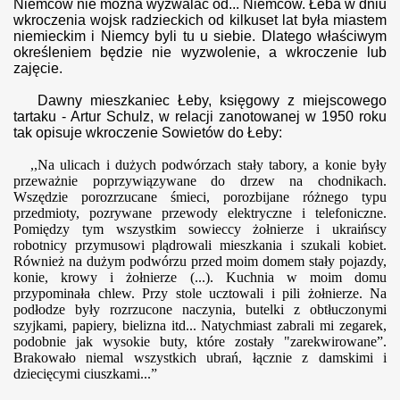
Niemców nie można wyzwala
ć
od... Niemców. Łeba w dniu
wkroczenia wojsk radzieckich od kilkuset lat była miastem
niemieckim i Niemcy byli tu u siebie. Dlatego właściwym
określeniem będzie nie wyzwolenie, a wkroczenie lub
zajęcie.
Dawny mieszkaniec Łeby, księgowy z miejscowego
tartaku - Artur Schulz, w relacji zanotowanej w 1950 roku
tak opisuje wkroczenie Sowietów do Łeby:
,,Na ulicach i dużych podwórzach stały tabory, a konie były
przeważnie poprzywiązywane do drzew na chodnikach.
Wszędzie porozrzucane śmieci, porozbijane różnego typu
przedmioty, pozrywane przewody elektryczne i telefoniczne.
Pomiędzy tym wszystkim sowieccy żołnierze i ukraińscy
robotnicy przymusowi plądrowali mieszkania i szukali kobiet.
Również na dużym podwórzu przed moim domem stały pojazdy,
konie, krowy i żołnierze (...). Kuchnia w moim domu
przypominała chlew. Przy stole ucztowali i pili żołnierze. Na
podłodze były rozrzucone naczynia, butelki z obtłuczonymi
szyjkami, papiery, bielizna itd... Natychmiast zabrali mi zegarek,
podobnie jak wysokie buty, które zostały "zarekwirowane”.
Brakowało niemal wszystkich ubrań, łącznie z damskimi i
dziecięcymi ciuszkami...”