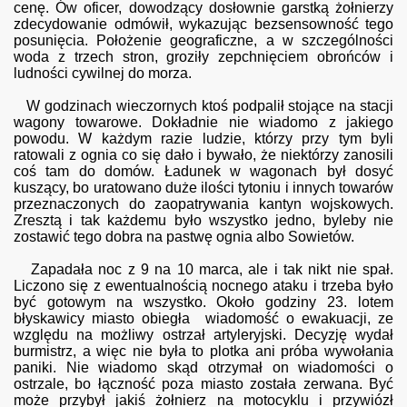
cenę. Ów oficer, dowodzący dosłownie garstką żołnierzy
zdecydowanie odmówił, wykazując bezsensowność tego
posunięcia. Położenie geograficzne, a w szczególności
woda z trzech stron, groziły zepchnięciem obrońców i
ludności cywilnej do morza.
W godzinach wieczornych ktoś podpalił stojące na stacji
wagony towarowe. Dokładnie nie wiadomo z jakiego
powodu. W każdym razie ludzie, którzy przy tym byli
ratowali z ognia co się dało i bywało, że niektórzy zanosili
coś tam do domów. Ładunek w wagonach był dosyć
kuszący, bo uratowano duże ilości tytoniu i innych towarów
przeznaczonych do zaopatrywania kantyn wojskowych.
Zresztą i tak każdemu było wszystko jedno, byleby nie
zostawić tego dobra na pastwę ognia albo Sowietów.
Zapadała noc z 9 na 10 marca, ale i tak nikt nie spał.
Liczono się z ewentualnością nocnego ataku i trzeba było
być gotowym na wszystko. Około godziny 23. lotem
błyskawicy miasto obiegła wiadomość o ewakuacji, ze
względu na możliwy ostrzał artyleryjski. Decyzję wydał
burmistrz, a więc nie była to plotka ani próba wywołania
paniki. Nie wiadomo skąd otrzymał on wiadomości o
ostrzale, bo łączność poza miasto została zerwana. Być
może przybył jakiś żołnierz na motocyklu i przywiózł