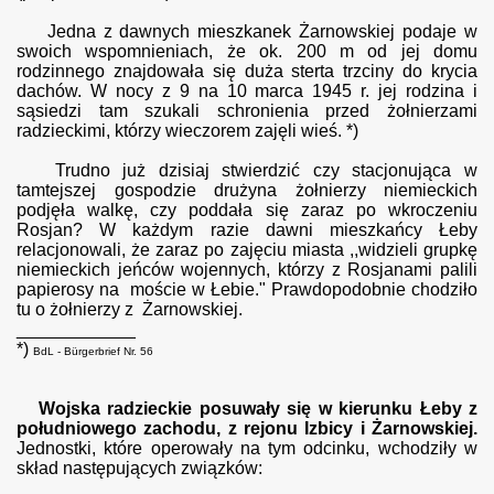
Jedna z dawnych mieszkanek
Żarnowskiej
podaje w
swoich wspomnieniach, że ok. 200 m od jej domu
rodzinnego znajdowała się duża sterta trzciny do krycia
dachów. W nocy z 9 na 10 marca 1945 r. jej rodzina i
sąsiedzi tam szukali schronienia przed żołnierzami
radzieckimi, którzy wieczorem zajęli
wieś.
*)
Trudno już dzisiaj stwierdzić czy stacjonująca w
tamtejszej gospodzie drużyna żołnierzy niemieckich
podjęła walkę, czy poddała się zaraz po wkroczeniu
Rosjan?
W każdym razie dawni mieszkańcy Łeby
relacjonowali, że zaraz po zajęciu miasta ,,widzieli grupkę
niemieckich jeńców wojennych, którzy z Rosjanami palili
papierosy na moście w Łebie." Prawdopodobnie chodziło
tu o żołnierzy z Żarnowskiej.
____________
*)
BdL - Bürgerbrief Nr. 56
Wojska radzieckie posuwały się w kierunku Łeby z
południowego zachodu, z rejonu Izbicy i
Żarnowskiej
.
Jednostki, które operowały na tym odcinku, wchodziły w
skład następujących związków: