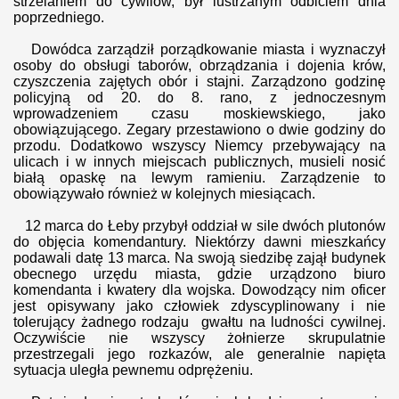
strzelaniem do cywilów, był lustrzanym odbiciem dnia
poprzedniego.
Dowódca zarządził porządkowanie miasta i wyznaczył
osoby do obsługi taborów, obrządzania i dojenia krów,
czyszczenia zajętych obór i stajni. Zarządzono godzinę
policyjną od 20. do 8. rano, z jednoczesnym
wprowadzeniem czasu moskiewskiego, jako
obowiązującego. Zegary przestawiono o dwie godziny do
przodu. Dodatkowo wszyscy Niemcy przebywający na
ulicach i w innych miejscach publicznych, musieli nosić
białą opaskę na lewym ramieniu. Zarządzenie to
obowiązywało również w kolejnych miesiącach.
12 marca do Łeby przybył oddział w sile dwóch plutonów
do objęcia komendantury. Niektórzy dawni mieszkańcy
podawali datę 13 marca. Na swoją siedzibę zajął budynek
obecnego urzędu miasta, gdzie urządzono biuro
komendanta i kwatery dla wojska. Dowodzący nim oficer
jest opisywany jako człowiek zdyscyplinowany i nie
tolerujący żadnego rodzaju gwałtu na ludności cywilnej.
Oczywiście nie wszyscy żołnierze skrupulatnie
przestrzegali jego rozkazów, ale generalnie napięta
sytuacja uległa pewnemu odprężeniu.