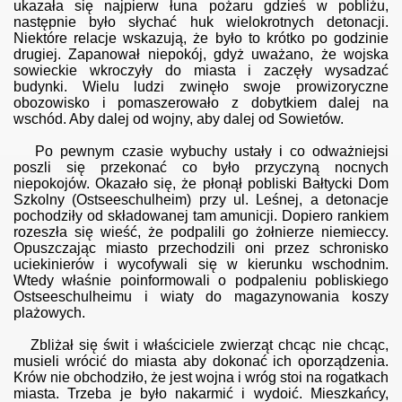
ukazała się najpierw łuna pożaru gdzieś w pobliżu,
następnie było słychać huk wielokrotnych detonacji.
Niektóre relacje wskazują, że było to krótko po godzinie
drugiej. Zapanował niepokój, gdyż uważano, że wojska
sowieckie wkroczyły do miasta i zaczęły wysadzać
budynki. Wielu ludzi zwinęło swoje prowizoryczne
obozowisko i pomaszerowało z dobytkiem dalej na
wschód. Aby dalej od wojny, aby dalej od Sowietów.
Po pewnym czasie wybuchy ustały i co odważniejsi
poszli się przekonać co było przyczyną nocnych
niepokojów. Okazało się, że płonął pobliski Bałtycki Dom
Szkolny (Ostseeschulheim) przy ul. Leśnej, a detonacje
pochodziły od składowanej tam amunicji. Dopiero rankiem
rozeszła się wieść, że podpalili go żołnierze niemieccy.
Opuszczając miasto przechodzili oni przez schronisko
uciekinierów i wycofywali się w kierunku wschodnim.
Wtedy właśnie poinformowali o podpaleniu pobliskiego
Ostseeschulheimu i wiaty do magazynowania koszy
plażowych.
Zbliżał się świt i właściciele zwierząt chcąc nie chcąc,
musieli wrócić do miasta aby dokonać ich oporządzenia.
Krów nie obchodziło, że jest wojna i wróg stoi na rogatkach
miasta. Trzeba je było nakarmić i wydoić. Mieszkańcy,