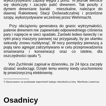
wykorzystywano zapasy węgla z portu. Te jednak wkrótce
się skończyły i zaczęto palić drewnem. Tak poszły z
dymem drewniane baraki mieszkalne, należące do
dawnej Rakietowej Stacji Doświadczalnej i przeróżne
szopy, wykorzystywane wcześniej przez Wehrmacht.
Przy obciążeniu generatora do granic wytrzymałości,
palenie drewnem nie zapewniało odpowiedniego ciśnienia
pary i napięcie w sieci spadało. Żarówki ledwo świeciły i w
rytm pracy maszyny parowej raz przygasały, by po ułamku
sekundy znowu rozbłysnąć. W nocy pomiędzy pierwszą a
piątą rano agregat zatrzymywano w celu przeprowadzenia
smarowania i konserwacji oraz co istotne, dla
oszczędności opału *).
Von Zychlinski zapisał w dzienniku, że 24 lipca zaczęły
działać wodociągi. Dzięki temu wiemy kiedy uruchomiono
tę prowizoryczną elektrownię.
____________
*) Opracowano na podstawie wspomnień byłego mieszkańca Łeby Manfreda Lawrenza.
Osadnicy