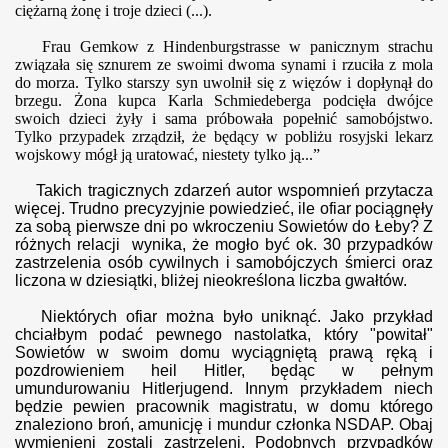
ciężarną żonę i troje dzieci (...).
Frau Gemkow z Hindenburgstrasse w panicznym strachu
związała się sznurem ze swoimi dwoma synami i rzuciła z mola
do morza. Tylko starszy syn uwolnił się z więzów i dopłynął do
brzegu. Żona kupca Karla Schmiedeberga podcięła dwójce
swoich dzieci żyły i sama próbowała popełnić samobójstwo.
Tylko przypadek zrządził, że będący w pobliżu rosyjski lekarz
wojskowy mógł ją uratować, niestety tylko ją...”
Takich tragicznych zdarzeń autor wspomnień przytacza
więcej. Trudno
precyzyjnie powiedzieć, ile ofiar pociągnęł
y
za sobą pierwsze dni
po
wkroczeni
u
Sowietów do Łeby? Z
różnych relacji wynika, że mogło być ok. 30 przypadków
zastrzelenia osób cywilnych i samobójczych śmierci oraz
liczona w dziesiątki, bliżej nieokreślona liczba gwałtów.
Niektórych ofiar można było uniknąć. Jako przykład
chciałbym podać pewnego nastolatka, który "powitał"
Sowietów w swoim domu wyciągniętą prawą ręką i
pozdrowieniem heil Hitler, będąc w pełnym
umundurowaniu Hitlerjugend. Innym przykładem niech
będzie pewien pracownik magistratu, w domu którego
znaleziono broń, amunicję i mundur członka NSDAP. Obaj
wymienieni zostali zastrzeleni. Podobnych przypadków