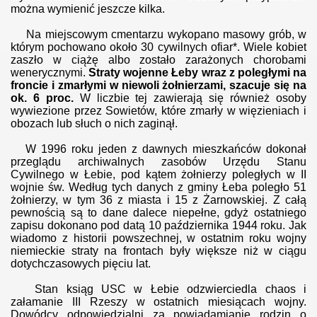
można wymienić jeszcze kilka.
Na miejscowym cmentarzu wykopano masowy grób, w
którym pochowano około 30 cywilnych ofiar*. Wiele kobiet
zaszło w ciążę albo zostało zarażonych chorobami
wenerycznymi.
Straty wojenne Łeby wraz z poległymi na
froncie i zmarłymi w niewoli żołnierzami, szacuje się na
ok. 6 proc.
W liczbie tej zawierają się również osoby
wywiezione przez Sowietów, które zmarły w więzieniach i
obozach lub słuch o nich zaginął.
W 1996 roku jeden z dawnych mieszkańców dokonał
przeglądu archiwalnych zasobów Urzędu Stanu
Cywilnego w Łebie, pod kątem żołnierzy poległych w II
wojnie św. Według tych danych z gminy Łeba poległo 51
żołnierzy, w tym 36 z miasta i 15 z Żarnowskiej. Z całą
pewnością są to dane dalece niepełne, gdyż ostatniego
zapisu dokonano pod datą 10 października 1944 roku. Jak
wiadomo z historii powszechnej, w ostatnim roku wojny
niemieckie straty na frontach były większe niż w ciągu
dotychczasowych pięciu lat.
Stan ksiąg USC w Łebie odzwierciedla chaos i
załamanie III Rzeszy w ostatnich miesiącach wojny.
Dowódcy odpowiedzialni za powiadamianie rodzin o