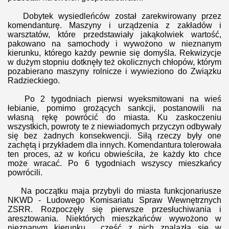
Dobytek wysiedleńców został zarekwirowany przez
komendanturę. Maszyny i urządzenia z zakładów i
warsztatów, które przedstawiały jakąkolwiek wartość,
pakowano na samochody i wywożono w nieznanym
kierunku, którego każdy pewnie się domyśla. Rekwizycje
w dużym stopniu dotknęły też okolicznych chłopów, którym
pozabierano maszyny rolnicze i wywieziono do Związku
Radzieckiego.
Po 2 tygodniach pierwsi wyeksmitowani na wieś
łebianie, pomimo grożących sankcji, postanowili na
własną rękę powrócić do miasta. Ku zaskoczeniu
wszystkich, powroty te z niewiadomych przyczyn odbywały
się bez żadnych konsekwencji. Siłą rzeczy były one
zachętą i przykładem dla innych. Komendantura tolerowała
ten proces, aż w końcu obwieściła, że każdy kto chce
może wracać. Po 6 tygodniach wszyscy mieszkańcy
powrócili.
Na początku maja przybyli do miasta funkcjonariusze
NKWD - Ludowego Komisariatu Spraw Wewnętrznych
ZSRR. Rozpoczęły się pierwsze przesłuchiwania i
aresztowania. Niektórych mieszkańców wywożono w
nieznanym kierunku, część z nich znalazła się w