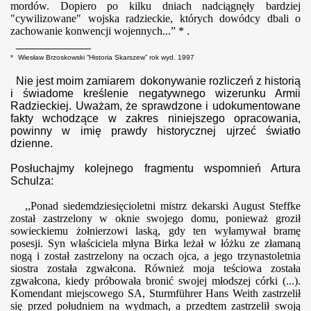
mordów. Dopiero po kilku dniach nadciągnęły bardziej
"cywilizowane" wojska radzieckie, których dowódcy dbali o
zachowanie konwencji wojennych...” *
.
____________
*
Wiesław Brzoskowski “Historia Skarszew” rok wyd. 1997
Nie jest moim zamiarem dokonywanie rozliczeń z historią
i świadome kreślenie negatywnego wizerunku Armii
Radzieckiej. Uważam, że sprawdzone i udokumentowane
fakty wchodzące w zakres niniejszego opracowania,
powinny w imię prawdy historycznej ujrzeć światło
dzienne.
Posłuchajmy kolejnego fragmentu wspomnień Artura
Schulza:
,,Ponad siedemdziesięcioletni mistrz dekarski August Steffke
został zastrzelony w oknie swojego domu, ponieważ groził
sowieckiemu żołnierzowi laską, gdy ten wyłamywał bramę
posesji. Syn właściciela młyna Birka leżał w łóżku ze złamaną
nogą i został zastrzelony na oczach ojca, a jego trzynastoletnia
siostra została zgwałcona. Również moja teściowa została
zgwałcona, kiedy próbowała bronić swojej młodszej córki (...).
Komendant miejscowego SA, Sturmführer Hans Weith zastrzelił
się przed południem na wydmach, a przedtem zastrzelił swoją