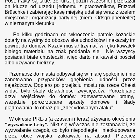
Post. Fakty są takie, że kilka godzin wcześniej przekazał
on klucze od urzędu jednemu z pracowników, Fritzowi
Brüschke i zabierając kasę miejską udał się wraz z szefem
miejscowej organizacji partyjnej (niem. Ortsgruppenleiter)
w nieznanym kierunku.
Po kilku godzinach od wkroczenia patrole kozackie
dotarły na wydmy do obozowiska uchodźców i nakazały im
powrót do domów. Każdy musiał trzymać w ręku kawałek
białego materiału na znak poddania się. Nie wszyscy
posiadali białe chusteczki, więc darto na kawałki pościel
albo używano bielizny.
Przemarsz do miasta odbywał się w miarę spokojnie i nie
zanotowano przypadków gnębienia ludności przez
najeźdźców. Dopiero po przejściu mostu na rzece Chełst
widać było ślady działalności zwycięzców. Porozbijane
drzwi wejściowe do domów, zdewastowane bramy,
wszędzie porozrzucane sprzęty domowe i ślady
plądrowania, to obraz po ,,zdecydowanym ataku”.
W okresie PRL-u (a czasami i teraz) używano określenia
"wyzwolenie Łeby”.
Nikt się wówczas nie zastanawiał, że
wyzwalanie czegoś, co było niepodległe i nieokupowane
przez obce wojska, zakrawało na absurd. Przecie
ż