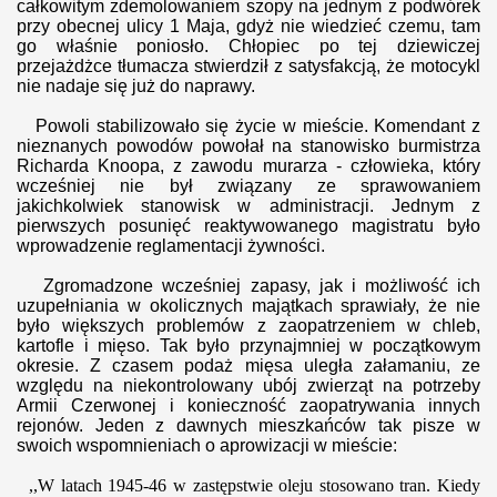
całkowitym zdemolowaniem szopy na jednym z podwórek
przy obecnej ulicy 1 Maja, gdyż nie wiedzieć czemu, tam
go właśnie poniosło. Chłopiec po tej dziewiczej
przejażdżce tłumacza stwierdził z satysfakcją, że motocykl
nie nadaje się już do naprawy.
Powoli stabilizowało się życie w mieście. Komendant z
nieznanych powodów powołał na stanowi
sko burmistrza
Richarda Knoopa, z zawodu murarza - człowieka, który
w
cześniej nie był związany z
e sprawowaniem
jakichkolwiek stanowisk w administracji.
Jednym z
pierwszych posunięć reaktywowanego magistratu było
wprowadzenie reglamentacji żywności.
Zgromadzone wcześniej zapasy, jak i możliwość ich
uzupełniania w okolicznych majątkach sprawiały, że nie
było większych problemów z zaopatrzeniem w chleb,
kartofle i mięso. Tak było przynajmniej w początkowym
okresie. Z czasem podaż mięsa uległa załamaniu, ze
względu na niekontrolowany ubój zwierząt na potrzeby
Armii Czerwonej i konieczność zaopatrywania innych
rejonów. Jeden z dawnych mieszkańców tak pisze w
swoich wspomnieniach o aprowizacji w mieście:
,,W latach 1945-46 w zastępstwie oleju stosowano tran. Kiedy