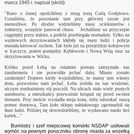
marca 1945 r. napisał (skrót):
"Rano o ósmej opuściliśmy z moją żoną Carlą Godętowo.
iedlenia
Uznaliśmy, że pozostanie tam przy głównej szosie jest
niemożliwe. Po drodze widzieliśmy masy uciekinierów i
żołnierzy, wszędzie panował chaos. Jechaliśmy na przyczepie
ciągniętej przez traktor, a podróż przebiegała normalnie. Tylko na
węzłowych skrzyżowaniach kłębiły się masy ludzi i policja
musiała kierować ruchem. Tak było już na przejeździe kolejowym
w Łęczycy, potem pomiędzy Kębłowem i Nową Wsią oraz na
skrzyżowaniu w Wicku.
Krótko przed Łebą na ostatnim postoju zatrzymała nas
żandarmeria i nie pozwoliła jechać dalej. Miasto zostało
zamknięte! Dopiero kiedy wyjaśniliśmy, że mamy tam własny
fotografii
dom, pozwolono nam jechać. Łeba zrobiła na nas wrażenie,
niczym rozdrażniony rój pszczół. Na ulicach stało wiele pustych
autobusów, a mieszkańcy przeważnie krzątali się przed swoimi
domami. Przy moście wysiadła moja żona, żeby odszukać naszą
pomoc domową. Tam koło sklepu nabiałowego zgromadził się
tłum ludzi. Później się dowiedzieliśmy, że wydawano masło bez
kartek..."
Burmistrz i szef miejscowej komórki NSDAP usiłowali
wymóc na pewnym poruczniku obronę miasta za wszelką