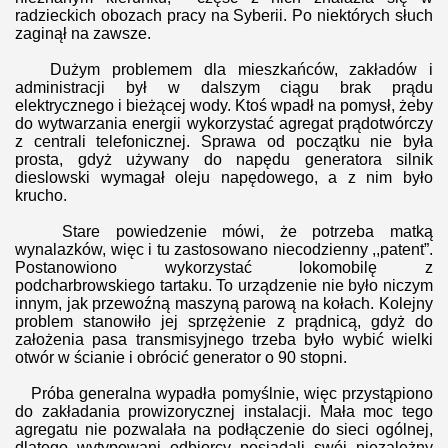
radzieckich obozach pracy na Syberii. Po niektórych słuch
zaginął na zawsze.
Dużym problemem dla mieszkańców, zakładów i
administracji był w dalszym ciągu brak prądu
elektrycznego i bieżącej wody. Ktoś wpadł na pomysł, żeby
do wytwarzania energii wykorzystać agregat prądotwórczy
z centrali telefonicznej. Sprawa od początku nie była
prosta, gdyż używany do napędu generatora silnik
dieslowski wymagał oleju napędowego, a z nim było
krucho.
Stare powiedzenie mówi, że potrzeba matką
wynalazków, więc i tu zastosowano niecodzienny ,,patent”.
Postanowiono wykorzystać lokomobilę z
podcharbrowskiego tartaku. To urządzenie nie było niczym
innym, jak przewoźną maszyną parową na kołach. Kolejny
problem stanowiło jej sprzężenie z prądnicą, gdyż do
założenia pasa transmisyjnego trzeba było wybić wielki
otwór w ścianie i obrócić generator o 90 stopni.
Próba generalna wypadła pomyślnie, więc przystąpiono
do zakładania prowizorycznej instalacji. Mała moc tego
agregatu nie pozwalała na podłączenie do sieci ogólnej,
dlatego wytypowani odbiorcy posiadali swój niezależny