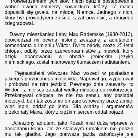
Potwierdzeniem tych słów niech będzie postępowanie
wobec dwóch żołnierzy sowieckich, którzy 17 marca
dopuścili się gwałtu na młodej Niemce. Jednego z nich,
który był prowodyrem zajścia kazał powiesić, a drugiego
zdegradował.
Dawny mieszkaniec Łeby, Max Rademske (1930-2013),
opowiedział mi pewną historię związaną z adiutantem
komendanta o imieniu Wiktor. Był to młody, może 25-letni
chłopak odbity przez czerwonoarmistów z niewoli, który
dzięki opanowaniu w obozie jenieckim języka
niemieckiego, został mianowany tłumaczem i adiutantem.
Piętnastoletni wówczas Max wszedł w posiadanie
jakiegoś porzuconego motocykla. Naprawił go, wypucował
i próbował na nim jeździć. Pewnego dnia zauważył to
Wiktor i z miejsca zapałał wielką miłością do motoryzacji.
Przekonywał chłopca, że nie ma sensu, aby posiadał
motocykl, bo i tak zostanie on zarekwirowany przez armię,
więc lepiej oddać go jemu. Siła władzy i argumentów
przekonały Maxa, który z ciężkim sercem oddał pojazd.
Ucieszony adiutant, jako Kozak miał dużą wprawę w
dosiadaniu konia, ale ze stalowym rumakiem nie poszło
mu tak gładko. Jego pierwsza jazda zakończyła się