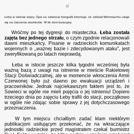
Łeba w okresie wojny. Opis na odwrocie fotografii informuje, że oddział Wehrmachtu udaje
się na ćwiczenia strzeleckie. W tle dom kuracyjny.
Wróćmy po tej dygresji do miasteczka.
Łeba została
zajęta bez jednego strzału
, o czym zgodnie relacjonowali
dawni mieszkańcy. Pisanie w radzieckich komunikatach
wojennych o ,,ważnej bazie i zdecydowanym ataku”, jest
zweryfikowaną po latach nieprawdą.
Łeba w istocie jeszcze kilka tygodni wcześniej była
ważną bazą z uwagi na istnienie w mieście Rakietowej
Stacji Doświadczalnej, ale w momencie wkroczenia Armii
Czerwonej było już dawno po ewakuacji urządzeń i
pracowników. Jednak najciekawszym faktem jest to, że
Sowieci w ogóle nie mieli pojęcia o jej istnieniu! Dopiero
trzeciego dnia po zajęciu Łeby trafili do stacji, początkowo
w ogóle nie zdając sobie sprawy z jej dotychczasowego
przeznaczenia.
W tym miejscu chciałbym zadać kłam niektórym
publikacjom usiłującym przekonać, że na wkraczające
jednostki radzieckie przed magistratem czekał burmistrz