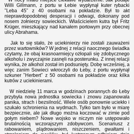
Willi Gillmann, z portu w Łebie wypłynął kuter rybacki
"Leba 45" z 40 osobami na pokładzie.
Był to akt
nieprawdopodobnej desperacji i odwagi, dokonany pod
nosem
żołnierzy sowieckich.
Właścicielem kutra był Fritz
Krüger, mieszkający nad kanałem portowym przy obecnej
ulicy Abrahama.
Jak to się stało, że uciekinierzy nie zostali zauważeni
przez wartowników? W jednej z relacji naocznego świadka
czytamy, że obaj krasnoarmiejcy ożłopali się zdobycznego
alkoholu i zwyczajnie zasnęli na posterunku. Z innej relacji
wynika, że alkohol został im podsunięty. Dobę wcześniej, a
więc zanim Sowieci wkroczyli do Łeby, z portu wypłynął
szkuner "Herbert" z 50 osobami na pokładzie oraz kilka
kutrów z uciekinierami.
W niedzielę 11 marca w godzinach porannych do Łeby
przybyła nowa jednostka sowiecka i znowu zapanowała
panika, strach i bezsilność. Wiele osób ponownie uciekło i
szukało schronienia na wydmach. Tylko tam było w miarę
bezpiecznie, ale jak długo można koczować w zimie pod
gołym niebem? Nowe wojsko w niczym nie ustępowało
brutalnością wczorajszym zdobywcom. Scenariusz z
rabowaniem, plądrowaniem, niszczeniem, gwałtami i