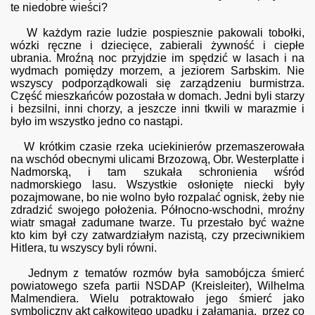
te niedobre wieści?
W każdym razie ludzie pospiesznie pakowali tobołki,
wózki ręczne i dziecięce, zabierali żywność i ciepłe
ubrania. Mroźną noc przyjdzie im spędzić w lasach i na
wydmach pomiędzy morzem, a jeziorem Sarbskim. Nie
wszyscy podporządkowali się zarządzeniu burmistrza.
Część mieszkańców pozostała w domach. Jedni byli starzy
i bezsilni, inni chorzy, a jeszcze inni tkwili w marazmie i
było im wszystko jedno co nastąpi.
W krótkim czasie rzeka uciekinierów przemaszerowała
na wschód obecnymi ulicami Brzozową, Obr. Westerplatte i
Nadmorską, i tam szukała schronienia wśród
nadmorskiego lasu. Wszystkie osłonięte niecki były
pozajmowane, bo nie wolno było rozpalać ognisk, żeby nie
zdradzić swojego położenia. Północno-wschodni, mroźny
wiatr smagał zadumane twarze. Tu przestało być ważne
kto kim był czy zatwardziałym nazistą, czy przeciwnikiem
Hitlera, tu wszyscy byli równi.
Jednym z tematów rozmów była samobójcza śmierć
powiatowego szefa partii NSDAP (Kreisleiter), Wilhelma
Malmendiera. Wielu potraktowało jego śmierć jako
symboliczny akt całkowitego upadku i załamania, przez co