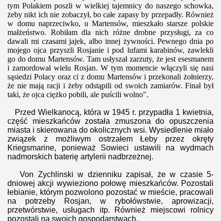
tym Polakiem poszli w wielkiej tajemnicy do naszego schowka,
żeby nikt ich nie zobaczył, bo całe zapasy by przepadły. Również
w domu naprzeciwko,
u Martensów, mieszkało starsze polskie
małżeństwo. Robiłam dla nich różne drobne przysługi, za co
dawali mi czasami jajek, albo innej żywności. Pewnego dnia po
mojego ojca przyszli Rosjanie i pod lufami karabinów, zawlekli
go do domu Martensów. Tam usłyszał zarzuty, że jest esesmanem
i zamordował wielu Rosjan. W tym momencie włączyli się nasi
sąsiedzi Polacy oraz ci z domu Martensów i przekonali żołnierzy,
że nie mają racji i żeby odstąpili od swoich zamiarów. Finał był
taki, że ojca ciężko pobili, ale puścili wolno".
Przed Wielkanocą, która w 1945 r. przypadła 1 kwietnia,
część mieszkańców została zmuszona do opuszczenia
miasta i skierowana do okolicznych wsi. Wysiedlenie miało
związek z możliwym ostrzałem Łeby przez okręty
Kriegsmarine, ponieważ Sowieci ustawili na wydmach
nadmorskich baterię artylerii nadbrzeżnej.
Von Zychlinski w dzienniku zapisał, że w czasie 5-
dniowej akcji wywieziono połowę mieszkańców. Pozostali
łebianie, którym pozwolono pozostać w mieście, pracowali
na potrzeby Rosjan, w rybołówstwie, aprowizacji,
przetwórstwie, usługach itp. Również miejscowi rolnicy
pozostali na swoich gospodarstwach.