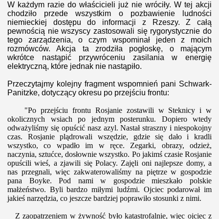
W każdym razie do właścicieli już nie wróciły. W tej akcji
chodziło przede wszystkim o pozbawienie ludności
niemieckiej dostępu do informacji z Rzeszy. Z całą
pewnością nie wszyscy zastosowali się rygorystycznie do
tego zarządzenia, o czym wspominał jeden z moich
rozmówców. Akcja ta zrodziła pogłoskę, o mającym
wkrótce nastąpić przywróceniu zasilania w energię
elektryczną, które jednak nie nastąpiło.
Przeczytajmy kolejny fragment wspomnień pani Schwark-
Panitzke, dotyczący okresu po przejściu frontu
:
"Po przejściu frontu Rosjanie zostawili w Steknicy i w
okolicznych wsiach po jednym posterunku. Dopiero wtedy
odważyliśmy się opuścić nasz azyl. Nastał straszny i niespokojny
czas. Rosjanie plądrowali wszędzie, gdzie się dało i kradli
wszystko, co wpadło im w ręce. Zegarki, obrazy, odzież,
naczynia, sztućce, dosłownie wszystko. Po jakimś czasie Rosjanie
opuścili wieś, a zjawili się Polacy. Zajęli oni najlepsze domy, a
nas przegnali, więc zakwaterowaliśmy na piętrze w gospodzie
pana Boyke. Pod nami w gospodzie mieszkało polskie
małżeństwo. Byli bardzo miłymi ludźmi. Ojciec podarował im
jakieś narzędzia, co jeszcze bardziej poprawiło stosunki z nimi.
Z zaopatrzeniem w żywność było katastrofalnie, więc ojciec z