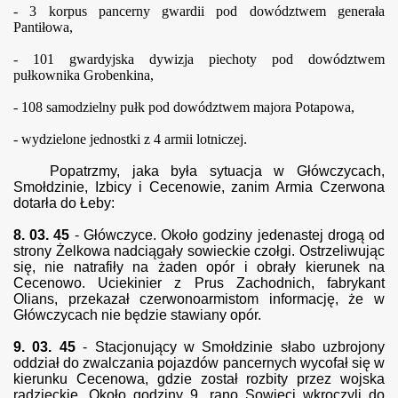
- 3 korpus pancerny gwardii pod dowództwem generała
Pantiłowa,
- 101 gwardyjska dywizja piechoty pod dowództwem
pułkownika Grobenkina,
- 108 samodzielny pułk pod dowództwem majora Potapowa,
- wydzielone jednostki z 4 armii lotniczej.
Popatrzmy, jaka była sytuacja w Główczycach,
Smołdzinie, Izbicy i Cecenowie, zanim Armia Czerwona
dotarła do Łeby:
8. 03. 45
- Główczyce. Około godziny jedenastej drogą od
strony
Ż
elkowa nadciągały sowieckie czołgi. Ostrzeliwując
się, nie natrafiły na żaden opór i obrały kierunek na
Cecenowo. Uciekinier z Prus Zachodnich, fabrykant
Olians, przekazał czerwonoarmistom informację, że w
Główczycach nie będzie stawiany opór.
9. 03. 45
- Stacjonujący w Smołdzinie słabo uzbrojony
oddział do zwalczania pojazdów pancernych wycofał się w
kierunku Cecenowa, gdzie został rozbity przez wojska
radzieckie. Około godziny 9. rano Sowieci wkroczyli do