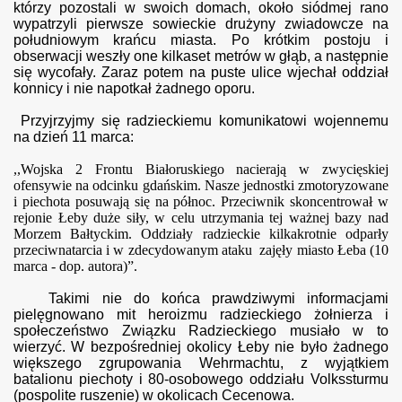
którzy pozostali w swoich domach, około siódmej rano
wypatrzyli pierwsze sowieckie drużyny zwiadowcze na
południowym krańcu miasta. Po krótkim postoju i
obserwacji weszły one kilkaset metrów w głąb, a następnie
się wycofały. Zaraz potem na puste ulice wjechał oddział
konnicy i nie napotkał żadnego oporu.
Przyjrzyjmy się radzieckiemu komunikatowi wojennemu
na dzień 11 marca:
,,Wojska 2 Frontu Białoruskiego nacierają w zwycięskiej
ofensywie na odcinku gdańskim. Nasze jednostki zmotoryzowane
i piechota posuwają się na północ. Przeciwnik skoncentrował w
rejonie Łeby duże siły, w celu utrzymania tej ważnej bazy nad
Morzem Bałtyckim. Oddziały radzieckie kilkakrotnie odparły
przeciwnatarcia i w zdecydowanym ataku zajęły miasto Łeba (10
marca - dop. autora)”.
Takimi nie do końca prawdziwymi informacjami
pielęgnowano mit heroizmu radzieckiego żołnierza i
społeczeństwo Związku Radzieckiego musiało w to
wierzyć. W bezpośredniej okolicy Łeby nie było żadnego
większego zgrupowania Wehrmachtu, z wyjątkiem
batalionu piechoty i 80-osobowego oddziału Volkssturmu
(pospolite ruszenie) w okolicach Cecenowa.