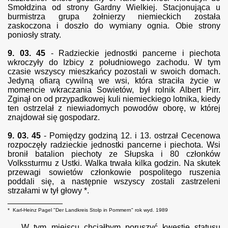
Smołdzina od strony Gardny Wielkiej. Stacjonująca u
burmistrza grupa żołnierzy niemieckich została
zaskoczona i doszło do wymiany ognia. Obie strony
poniosły straty.
9. 03. 45
- Radzieckie jednostki pancerne i piechota
wkroczyły do Izbicy z południowego zachodu. W tym
czasie wszyscy mieszkańcy pozostali w swoich domach.
Jedyną ofiarą cywilną we wsi, która straciła życie w
momencie wkraczania Sowietów, był rolnik Albert Pirr.
Zginął on od przypadkowej kuli niemieckiego lotnika, kiedy
ten ostrzelał z niewiadomych powodów oborę, w której
znajdował się gospodarz.
9. 03. 45
- Pomiędzy godziną 12. i 13. ostrzał Cecenowa
rozpoczęły radzieckie jednostki pancerne i piechota. Wsi
bronił batalion piechoty ze Słupska i 80 członków
Volkssturmu z Ustki. Walka trwała kilka godzin. Na skutek
przewagi sowietów członkowie pospolitego ruszenia
poddali się, a następnie wszyscy zostali zastrzeleni
strzałami w tył głowy *.
____________
* Karl-Heinz Pagel "Der Landkreis Stolp in Pommern" rok wyd. 1989
W tym miejscu chciałbym poruszyć kwestię statusu