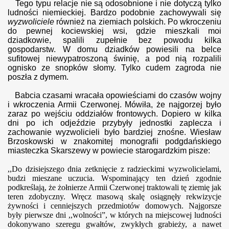
Tego typu relacje nie są odosobnione i nie dotyczą tylko
ludności niemieckiej. Bardzo podobnie zachowywali się
wyzwoliciele
również na ziemiach polskich. Po wkroczeniu
do pewnej kociewskiej wsi, gdzie mieszkali moi
dziadkowie, spalili zupełnie bez powodu kilka
gospodarstw. W domu dziadków powiesili na belce
sufitowej niewypatroszoną świnię, a pod nią rozpalili
ognisko ze snopków słomy. Tylko cudem zagroda nie
poszła z dymem.
Babcia czasami wracała opowieściami do czasów wojny
i wkroczenia Armii Czerwonej. Mówiła, że najgorzej było
zaraz po wejściu oddziałów frontowych. Dopiero w kilka
dni po ich odjeździe przybyły jednostki zaplecza i
zachowanie wyzwolicieli było bardziej znośne. Wiesław
Brzoskowski w znakomitej monografii podgdańskiego
miasteczka Skarszewy w powiecie starogardzkim pisze:
,,Do dzisiejszego dnia zetknięcie z radzieckimi wyzwolicielami,
budzi mieszane uczucia. Wspominający ten dzień zgodnie
podkreślają, że żołnierze Armii Czerwonej traktowali tę ziemię jak
teren zdobyczny. Wręcz masową skalę osiągnęły rekwizycje
żywności i cenniejszych przedmiotów domowych. Najgorsze
były pierwsze dni ,,wolności”, w których na miejscowej ludności
dokonywano szeregu gwałtów, zwykłych grabieży, a nawet