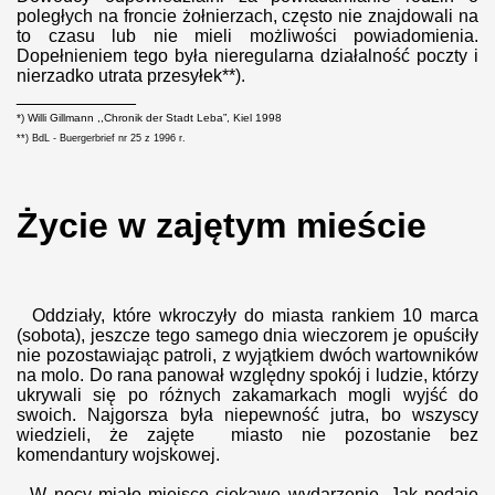
poległych na froncie żołnierzach, często nie znajdowali na
to czasu lub nie mieli możliwości powiadomienia.
Dopełnieniem tego była nieregularna działalność poczty i
nierzadko utrata przesyłek**).
____________
*) Willi Gillmann ,,Chronik der Stadt Leba”, Kiel 1998
**) BdL - Buergerbrief nr 25 z 1996 r.
Ż
ycie w zajętym mieście
Oddziały, które wkroczyły do miasta rankiem 10 marca
(sobota), jeszcze tego samego dnia wieczorem je opuściły
nie pozostawiając patroli, z wyjątkiem dwóch wartowników
na molo. Do rana panował względny spokój i ludzie, którzy
ukrywali się po różnych zakamarkach mogli wyjść do
swoich. Najgorsza była niepewność jutra, bo wszyscy
wiedzieli, że zajęte miasto nie pozostanie bez
komendantury wojskowej.
W nocy miało miejsce ciekawe wydarzenie. Jak podaje