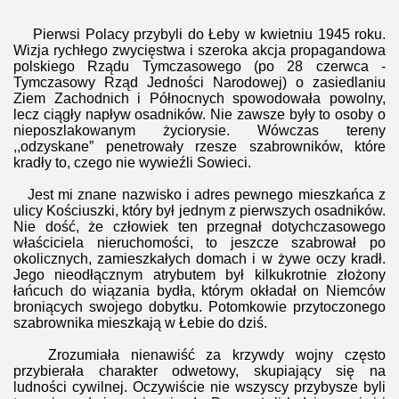
Pierwsi Polacy przybyli do Łeby w kwietniu 1945 roku.
Wizja rychłego zwycięstwa i szeroka akcja propagandowa
polskiego Rządu Tymczasowego (po 28 czerwca -
Tymczasowy Rząd Jedności Narodowej) o zasiedlaniu
Ziem Zachodnich i Północnych spowodowała powolny,
lecz ciągły napływ osadników. Nie zawsze były to osoby o
nieposzlakowanym życiorysie. Wówczas tereny
,,odzyskane” penetrowały rzesze szabrowników, które
kradły to, czego nie wywieźli
Sowieci.
Jest mi znane nazwisko i adres pewnego mieszkańca z
ulicy Kościuszki, który był jednym z pierwszych osadników.
Nie dość, że człowiek ten przegnał dotychczasowego
właściciela nieruchomości, to jeszcze szabrował po
okolicznych, zamieszkałych domach i w żywe oczy kradł.
Jego nieodłącznym atrybutem był kilkukrotnie złożony
łańcuch do wiązania bydła, którym okładał on Niemców
broniących swojego dobytku. Potomkowie przytoczonego
szabrownika mieszkają w Łebie do dziś.
Zrozumiała nienawiść za krzywdy wojny często
przybierała charakter odwetowy, skupiający się na
ludności cywilnej. Oczywiście nie wszyscy przybysze byli