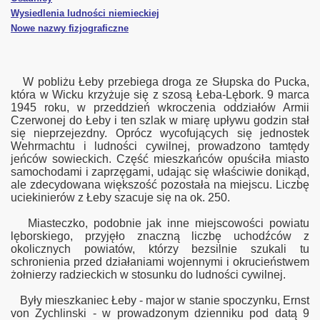
Wysiedlenia ludności niemieckiej
Nowe nazwy fizjograficzne
W pobliżu Łeby przebiega droga ze Słupska do Pucka,
która w Wicku krzyżuje się z szosą Łeba-Lębork. 9 marca
1945 roku, w przeddzień wkroczenia oddziałów Armii
Czerwonej do Łeby i ten szlak w miarę upływu godzin stał
illowa
się nieprzejezdny. Oprócz wycofujących się jednostek
Wehrmachtu i ludności cywilnej, prowadzono tamtędy
jeńców sowieckich. Część mieszkańców opuściła miasto
samochodami i zaprzęgami, udając się właściwie donikąd,
ale zdecydowana większość pozostała na miejscu.
Liczbę
uciekinierów z Łeby szacuje się na ok. 250.
z. I
Miasteczko, podobnie jak inne miejscowości powiatu
lęborskiego, przyjęło znaczną liczbę uchodźców z
z. II
okolicznych powiatów, którzy bezsilnie szukali tu
schronienia przed działaniami wojennymi i okrucieństwem
żołnierzy radzieckich w stosunku do ludności cywilnej.
Były mieszkaniec Łeby - major w stanie spoczynku, Ernst
orzu
von Zychlinski - w prowadzonym dzienniku pod datą 9