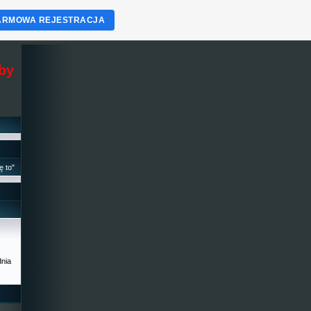
ARMOWA REJESTRACJA
eby
ę to"
dnia