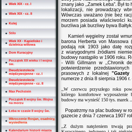
znany jako ,,Zamek Łeba”. Był to 
Wiek XIX - cz. I
lokalizacji, nie prowadzący wb
Wiek XIX - cz. II
Wówczas uważano (nie bez racj
morzem posiada właściwości kur
Kolej
burzliwa jak burzliwy bywa Bałtyk
Stilo
Kamień węgielny został wmurow
barona Herberta von Massowa (1
Wiek XX - Kąpielisko i
dzielnica willowa
podają rok 1903 jako datę roz
z
wiarygodnymi
źródłami niemie
Dom Kuracyjny
budowy nastąpiło w 1906 roku. Ró
Początek XX wieku i I wojna
- Willi Gillmann w ,,Chronik d
sw.
potwierdzenie przedstawionych 
Dwudziestolecie
prasowych z lokalnej
"Gazety 
międzywojenne - cz. I
numerze z dnia 8 sierpnia 1906 r.
Dwudziestolecie
międzywojenne - cz. II
,,W czerwcu przyszłego roku pow
Max Pechstein
którego komfortowe wyposażenie 
budowy ma wynieść 150 tys. marek ..
Początek II wojny św. Wojna
na morzu
Popatrzmy na plac budowy w rok
Łeba w czasie II wojny św.
gazecie z dnia 7 czerwca 1907 ro
Wkroczenie Rosjan, osadnicy,
wysiedlenia
,,Z dużym natężeniem trwają p
Kalendarium historii miasta
Kuracyjnego, jedynego i tak piękn