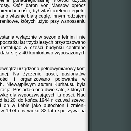
enie ponadregionalnej. Powód użycia
prosty. Otóż baron von Massow oprócz
 nieruchomości, był właścicielem cegielni
ano właśnie białą cegłę. Innym rodzajem
ranitowe, których użyto przy wznoszeniu
ania wyłącznie w sezonie letnim i nie
początku lat trzydziestych przystosowano
 instalując w części budynku centralne
dała się z 4
0 komfortowo wyposażonych
zewnątrz
urządzono
pełnowymiarowy kort,
anej. Na życzenie
gości, pasjonatów
lności i organizowano polowania w
ch. Niewątpliwym atutem Kurhausu była
racja
. Posiadała ona dwie sale, z których
ówkę
dla
wypoczywający
ch
tu gości
.
Nad
d lat 20. do końca 1944 r. czuwał szewc,
ł on w Łebie jako autochton i
zmienił
w 1974 r. w wieku 82 lat i spoczywa na