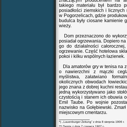
znaczącym producentem na ar
takiego materiału był bardzo 
posiadłości ziemskich i licznych
w Pogorzelicach, gdzie produkow
budulca były ciosane kamienie g
wieży.
Dom przeznaczono do wykorzyst
posiadał ogrzewania. Dopiero na 
go do działalności całorocznej,
ogrzewanie. Część hotelowa skła
pokoi
i
k
i
lku wspólnych łazienek.
D
la
amatorów gry w tenisa na 
o nawierzchni z mączki cegl
myślistwa,
załatwiano forma
okolicznych obwodach łowiecki
jego znana z dobrej kuchni restau
jedną wykorzystywano jako stoł
czystością i stanem ich obuwia
o
Emil Taube.
Po wojnie pozosta
nazwisko na Gołębiewski. Zmarł 
miejscowym cmentarzu.
____________
*) ,,Lauenburger Zeitung” z dnia 8 sierpnia 1906 r.
.
**) Tamże z dnia 7 czerwca 1907 r