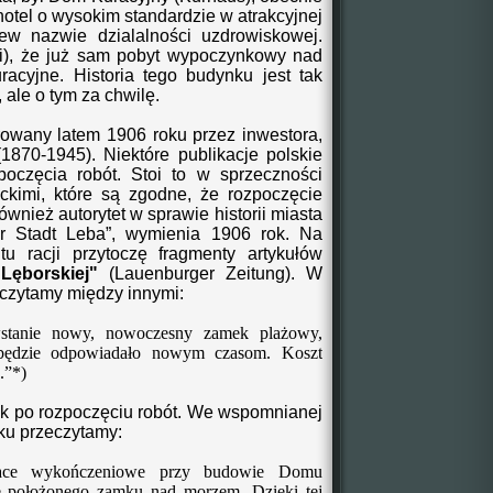
hotel o wysokim standardzie w atrakcyjnej
rew nazwie dzialalności uzdrowiskowej.
i), że już sam pobyt wypoczynkowy nad
acyjne. Historia tego budynku jest tak
, ale o tym za chwilę.
any latem 1906 roku przez inwestora,
870-1945). Niektóre publikacje polskie
poczęcia
robót
. Stoi to w sprzeczności
ckimi, które są zgodne, że rozpoczęcie
wnież autorytet w sprawie historii miasta
er Stadt Leba”, wymienia 1906 rok.
Na
tu racji przytoczę fragmenty artykułów
Lęborskiej"
(Lauenburger Zeitung).
W
 czytamy między innymi:
stanie nowy, nowoczesny zamek plażowy,
będzie odpowiadało nowym czasom. Koszt
.”*)
 po rozpoczęciu robót. We wspomnianej
ku przeczytamy:
race wykończeniowe przy budowie Domu
ie położonego zamku nad morzem. Dzięki tej