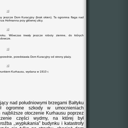
y jeszcze Dom Kuracyjny (brak okien). Ta ogromna flaga nad
za Hofmanna przy głównej ulicy.
roku. Wówczas trwały jeszcze roboty ziemne, do których
adowcze.
rzednie, przedstawia Dom Kuracyjny od strony plaży.
em Kurhausu, wydana w 1910 r.
ejący nad południowymi brzegami Bałtyku
ił ogromne szkody w umocnieniach
m najbliższe otoczenie Kurhausu poprzez
czenie części wydmy, na której był
roźba ,,wypłukania” budynku i katastrofy