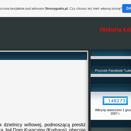
D
worzona bezpłatnie pod adresem
Stronygratis.pl
. Czy chcesz też mieć własną stronę?
Historia Ł
Przycisk Facebook "Lubi
Witrynę utworzono 1 gru
2007 r.
 dzielnicy willowej, podnoszącą prestiż
ka, był Dom Kuracyjny (Kurhaus), obecnie