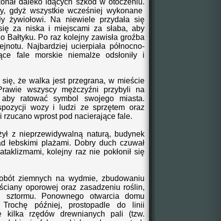
onał daleko idących szkód w otoczeniu.
y
, gdyż wszystkie wcześniej wykonane
ły żywiołowi.
Na niewiele
przydała
się
się
za niska i miejscami za słaba
, aby
 Bałtyku.
Po raz kolejny zawisła groźba
lejnotu. Najbardziej ucierpiała północno-
ące fale morskie niemalże odsłoniły i
ę, że walka jest przegrana, w mieście
 Prawie wszyscy mężczyźni przybyli na
 aby ratować symbol swojego miasta.
spozycji wozy i ludzi ze sprzętem oraz
 rzucano wprost pod nacierające fale.
ł z nieprzewidywalną naturą, budynek
 nad łebskimi plażami. Dobry duch czuwał
taklizmami, kolejny raz nie pokłonił się
bót ziemnych na wydmie
,
zbudowaniu
 ściany oporowej oraz
zasadzeniu roślin,
ed sztormu. Ponownego otwarcia domu
Trochę później, prostopadle do linii
kilka rzędów drewnian
ych pali (tzw.