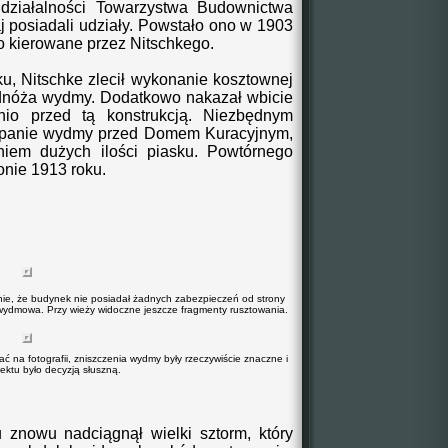
 działalności Towarzystwa Budownictwa
j posiadali udziały. Powstało ono w 1903
ło kierowane przez Nitschkego.
u,
Nitschke
zlecił wykonanie
kosztowne
j
dnóża wydmy.
Dodatkowo nakazał
wbicie
nio przed tą konstrukcją. Niezbędnym
sypanie wydmy przed Domem Kuracyjnym,
eniem
dużych ilości
piasku. Powtórnego
onie 1913 roku.
ie, że budynek nie posiadał żadnych zabezpieczeń od strony
 wydmowa. Przy wieży widoczne jeszcze fragmenty rusztowania.
ć na fotografii, zniszczenia wydmy były rzeczywiście znaczne i
ektu było decyzją słuszną.
 znowu nadciągnął wielki sztorm, który