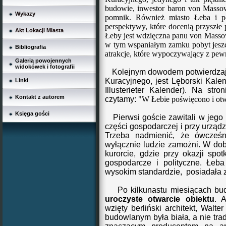
budowie, inwestor baron von Masso
Wykazy
pomnik. Również miasto Łeba i pow
perspektywy, które docenią przyszłe 
Akt Lokacji Miasta
Łeby jest wdzięczna panu von Masso
w tym wspaniałym zamku pobyt jeszc
Bibliografia
atrakcje, które wypoczywający z pewn
Galeria powojennych
widokówek i fotografii
Kolejnym dowodem potwierdzają
Kuracyjnego, jest Lęborski Kale
Linki
Illusterieter Kalender). Na st
Kontakt z autorem
czytamy:
"W Łebie poświęcono i ot
Księga gości
Pierwsi goście zawitali w jego 
części gospodarczej i przy urząd
Trzeba nadmienić, że ówcze
wyłącznie ludzie zamożni. W do
kurorcie, gdzie przy okazji spo
gospodarcze i polityczne. Łeb
wysokim standardzie, posiadała
Po kilkunastu miesiącach bu
uroczyste otwarcie obiektu
.
A
wzię
ty berliński architekt, Walt
budowlanym była biała, a nie tra