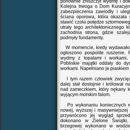
ponownie zniszczył wydmę i dok
Kolejna trwoga o
Dom Kuracyjn
zabezpieczenia zawiodły i uleg
ściana oporowa, która
okazała 
stawić czoła
potędze sztormowego
utraty tego architektonicznego k
zachodnia strona, gdzie szalej
podmyły fundamenty.
W momencie, kiedy wydawało si
ogłoszono pospolite ruszenie.
wydmy z łopatami i workami,
Pobliskie majątki oddały do dy
workami. Napełniano je piaskiem i
I tym razem człowiek zwycięży
dalej stał dostojnie i królował
nad zameczkiem, który nękany ka
wyjącym morskim falom.
Po wykonaniu koniecznych ro
nowej, wyższej i masywniejszej
przywrócono jej wygląd sprz
dokonano w Zielone Świątki. 
brzegowej wykonan
o
w wodzie 