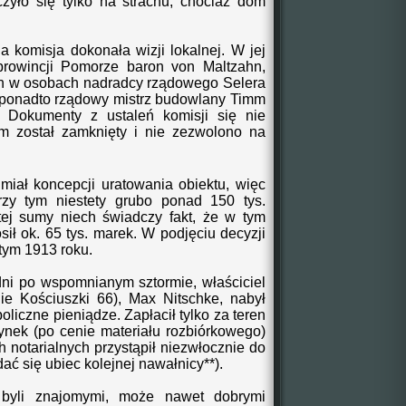
zyło się tylko na strachu, chociaż dom
 komisja dokonała wizji lokalnej. W jej
prowincji Pomorze baron von Maltzahn,
ch w osobach nadradcy rządowego Selera
 ponadto rządowy mistrz budowlany Timm
r. Dokumenty z ustaleń komisji się nie
m został zamknięty i nie zezwolono na
miał koncepcji uratowania obiektu, więc
rzy tym niestety grubo ponad 150 tys.
ej sumy niech świadczy fakt, że w tym
ił ok. 65 tys. marek. W podjęciu decyzji
tym 1913 roku.
ni po wspomnianym sztormie, właściciel
ie Kościuszki 66), Max Nitschke, nabył
iczne pieniądze. Zapłacił tylko za teren
ynek (po cenie materiału rozbiórkowego)
h notarialnych przystąpił niezwłocznie do
ać się ubiec kolejnej nawałnicy**).
li znajomymi, może nawet dobrymi