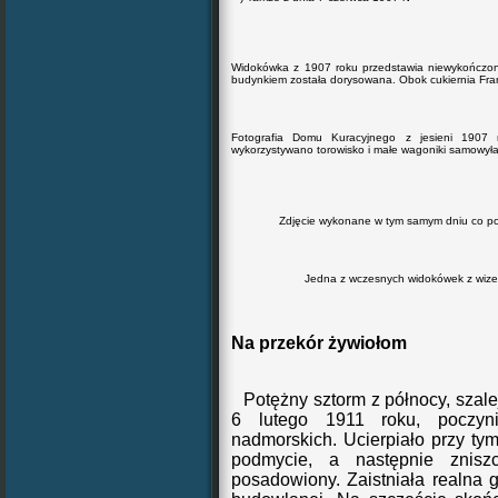
Widokówka z 1907 roku przedstawia niewykończon
budynkiem została dorysowana. Obok cukiernia Fran
Fotografia Domu Kuracyjnego z jesieni 1907 
wykorzystywano torowisko i małe wagoniki samowył
Zdjęcie wykonane w tym samym dniu co pop
Jedna z wczesnych widokówek z wizerunki
Na przekór żywiołom
Potężny sztorm z
północy
, szal
6 lutego 1911 roku, poczyn
nadmorskich. Ucierpiało przy ty
podmycie, a następnie znisz
posadowiony. Zaistniała realna g