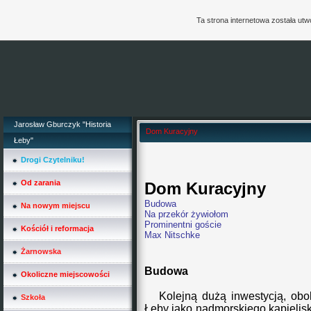
Ta strona internetowa została ut
Jarosław Gburczyk "Historia
Dom Kuracyjny
Łeby"
Drogi Czytelniku!
Od zarania
Dom Kuracyjny
Budowa
Na nowym miejscu
Na przekór żywiołom
Prominentni goście
Kościół i reformacja
Max Nitschke
Żarnowska
Budowa
Okoliczne miejscowości
Kolejną dużą inwestycją
,
obok
Szkoła
Łeby jako nadmorskiego kąpielis