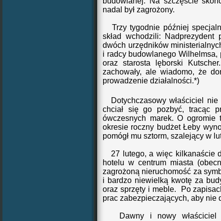
budowlanej. Na szczęście skońc
nadal był zagrożony.
Trzy tygodnie później specjalna
skład wchodzili: Nadprezydent 
dwóch urzędników ministerialny
i radcy budowlanego Wilhelmsa,
oraz starosta lęborski Kutsche
zachowały, ale wiadomo, że do
prowadzenie działalności.*)
Dotychczasowy właściciel nie 
chciał się go pozbyć, tracąc p
ówczesnych marek. O ogromie t
okresie roczny budżet Łeby wynos
pomógł mu sztorm, szalejący w lu
27 lutego, a więc kilkanaście d
hotelu w centrum miasta (obecn
zagrożoną nieruchomość za symbol
i bardzo niewielką kwotę za bud
oraz sprzęty i meble. Po zapisac
prac zabezpieczających, aby nie d
Dawny i nowy właściciel by