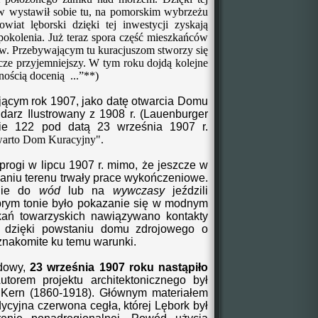
w wystawił sobie tu, na pomorskim wybrzeżu
iat lęborski dzięki tej inwestycji zyskają
pokolenia. Już teraz spora część mieszkańców
w. Przebywającym tu kuracjuszom stworzy się
ze przyjemniejszy. W tym roku dojdą kolejne
ością docenią ...”**)
cym rok 1907, jako datę otwarcia Domu
ndarz Ilustrowany z 1908 r. (Lauenburger
ronie 122 pod datą 23 września 1907 r.
warto Dom Kuracyjny".
progi w lipcu 1907 r. mimo, że jeszcze w
zaniu terenu trwały prace wykończeniowe.
śnie do
wód
lub na
wywczasy
jeździli
brym tonie było pokazanie się w modnym
tkań towarzyskich nawiązywano kontakty
a dzięki powstaniu domu zdrojowego o
 znakomite ku temu warunki.
dowy,
23 września 1907 roku nastąpiło
utorem projektu architektonicznego
był
er Kern (1860-1918).
Głównym materiałem
dycyjna czerwona cegła, której Lębork był