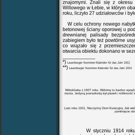
znajomymi. Znali się z okresu
Willowego w Łebie, w którym oba
roku, liczyło 27 udziałowców i by
W celu ochrony
nowego nabytk
betono
wej ściany oporowej
u po
drewnianej palisady bezpośred
zabiegiem było też powtórne u
co wiązało się z przemieszcz
otwarcia obiektu dokonano w sez
____________
*)
Lauenburger Ilustrieter-Kalender für das Jahr 1912
**)
Lauenburger Ilustrieter-Kalender für das Jahr 1914
Widokówka z 1907 roku. Widzimy tu bardzo wyraźn
morza. Jedyną przeszkodą był piasek i roślinność
Lato roku 1911. Nieczynny Dom Kuracyjny. Jak wida
zamknięcie obi
W styczniu 1914 roku