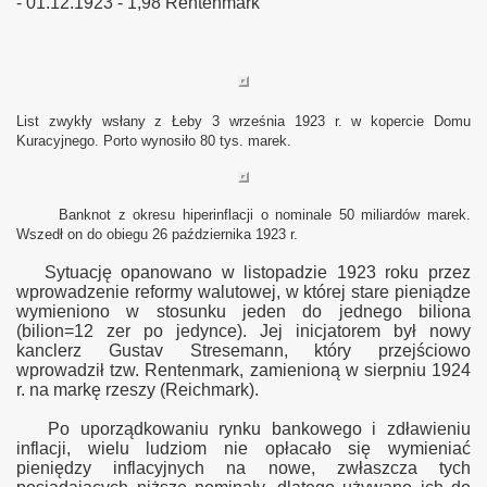
- 01.12.1923 - 1,98 Rentenmark
List zwykły wsłany z Łeby 3 września 1923 r. w kopercie Domu
Kuracyjnego. Porto wynosiło 80 tys. marek.
Banknot z okresu hiperinflacji o nominale 50 miliardów marek.
Wszedł on do obiegu 26 października 1923 r.
Sytuację opanowano w listopadzie 1923 roku
przez
wprowadzenie
reformy walutowej, w której stare pieniądze
wymieniono w stosunku jeden do jednego biliona
(bilion=12 zer po jedynce). Jej inicjatorem był nowy
kanclerz Gustav Stresemann, który przejściowo
wprowadził tzw. Rentenmark, zamienioną w sierpniu 1924
r. na markę rzeszy (Reichmark).
Po uporządkowaniu rynku bankowego i zdławieniu
inflacji, wielu ludziom nie opłacało się wymieniać
pieniędzy inflacyjnych na nowe, zwłaszcza tych