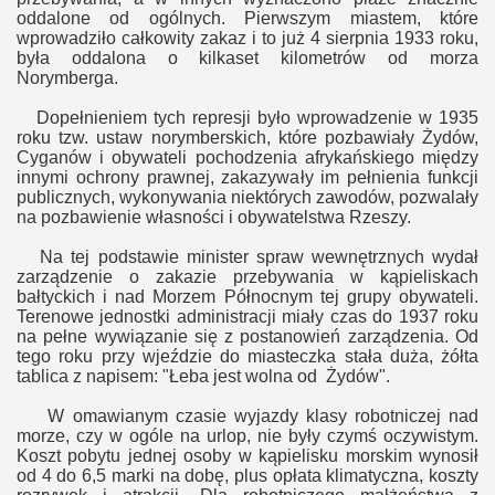
oddalone od ogólnych. Pierwszym miastem, które
wprowadziło całkowity zakaz i to już 4 sierpnia 1933 roku,
była oddalona o kilkaset kilometrów od morza
Norymberga.
Dopełnieniem tych represji było wprowadzenie w 1935
roku tzw. ustaw norymberskich, które pozbawiały Żydów,
Cyganów i obywateli pochodzenia afrykańskiego między
innymi ochrony prawnej, zakazywały im pełnienia funkcji
publicznych, wykonywania niektórych zawodów, pozwalały
na pozbawienie własności i obywatelstwa Rzeszy.
Na tej podstawie minister spraw wewnętrznych wydał
zarządzenie o zakazie przebywania w kąpieliskach
bałtyckich i nad Morzem Północnym tej grupy obywateli.
Terenowe jednostki administracji miały czas do 1937 roku
na pełne wywiązanie się z postanowień zarządzenia. Od
tego roku przy wjeździe do miasteczka stała duża, żółta
tablica z napisem: "Łeba jest wolna od
Żydów".
W omawianym czasie wyjazdy klasy robotniczej nad
morze, czy w ogóle na urlop, nie były czymś oczywistym.
Koszt pobytu jednej osoby w kąpielisku morskim wynosił
od 4 do 6,5 marki na dobę, plus opłata klimatyczna, koszty