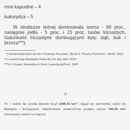
inne kapustne – 4
kukurydza – 5
W strukturze leśnej dominowała sosna - 80 proc.,
następnie jodła - 5 proc. i 15 proc. lasów liściastych.
Gatunkami liściastymi dominującymi były: dąb, buk i
brzoza***).
____________
*)
Gemeindelexikon für den Freistaat Preussen, Band 4: Provinz Pommern - Berlin 1932
**) Lauenburge Illustrieter Kalender für das Jahr 1910
***) H. Koops: Heimatbuch Kreis Lauenburg/Pom. 1967
Po I wojnie św. powiat lęborski liczył
1288,43 km²
i sięgał we wschodniej części do
Białogóry i Bożegopola. Współcześnie powierzchnia powiatu wynosi
706,99 km²
(ciemniejszy odcień na mapce).