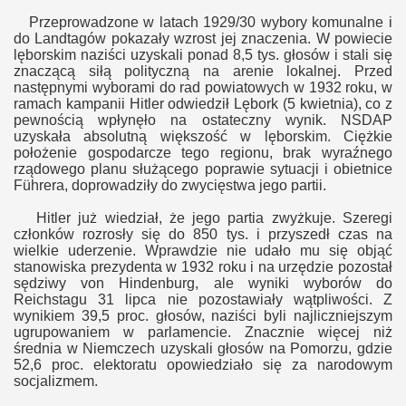
Przeprowadzone w latach 1929/30 wybory komunalne i
do Landtagów pokazały wzrost jej znaczenia. W powiecie
lęborskim naziści uzyskali ponad 8,5 tys. głosów i stali się
znaczącą siłą polityczną na arenie lokalnej. Przed
następnymi wyborami do rad powiatowych w 1932 roku, w
ramach kampanii Hitler odwiedził Lębork (5 kwietnia), co z
pewnością wpłynęło na ostateczny wynik. NSDAP
uzyskała absolutną większość w lęborskim. Ciężkie
położenie gospodarcze tego regionu, brak wyraźnego
rządowego planu służącego poprawie sytuacji i obietnice
Führera, doprowadziły do zwycięstwa jego partii.
Hitler już wiedział, że jego partia zwyżkuje. Szeregi
członków rozrosły się do 850 tys. i przyszedł czas na
wielkie uderzenie. Wprawdzie nie udało mu się objąć
stanowiska prezydenta w 1932 roku i na urzędzie pozostał
sędziwy von Hindenburg, ale wyniki wyborów do
Reichstagu 31 lipca nie pozostawiały wątpliwości. Z
wynikiem 39,5 proc. głosów, naziści byli najliczniejszym
ugrupowaniem w parlamencie. Znacznie więcej niż
średnia w Niemczech uzyskali głosów na Pomorzu, gdzie
52,6 proc. elektoratu opowiedziało się za narodowym
socjalizmem.