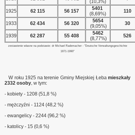
(10,3%)
5401
1925
62 115
56 157
110
(8,69%)
5654
1933
62 434
56 320
30
(9,05%)
5462
1939
62 287
55 408
526
(8,77%)
zestawienie własne na podstawie: dr Michael Rademacher - "Deutsche Verwaltungsgeschichte
1871-1990"
W roku 1925 na terenie Gminy Miejskiej Łeba
mieszkały
2332 osoby
, w tym:
- kobiety - 1208 (51,8 %)
- mężczyźni - 1124 (48,2 %)
- ewangelicy - 2244 (96,2 %)
- katolicy - 15 (0,6 %)