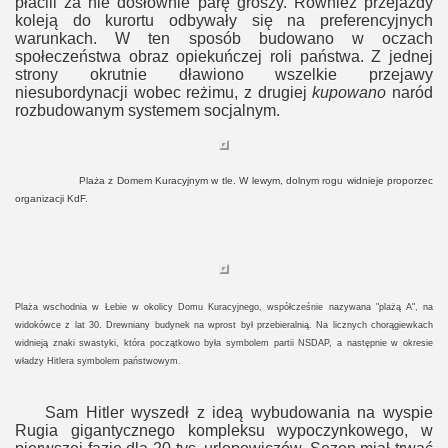
płacili za nie dosłownie parę groszy. Również przejazdy
koleją do kurortu odbywały się na preferencyjnych
warunkach. W ten sposób budowano w oczach
społeczeństwa obraz opiekuńczej roli państwa. Z jednej
strony okrutnie dławiono wszelkie przejawy
niesubordynacji wobec reżimu, z drugiej
kupowano
naród
rozbudowanym systemem socjalnym.
Plaża z Domem Kuracyjnym w tle. W lewym, dolnym rogu widnieje proporzec
organizacji KdF.
Plaża wschodnia w Łebie w okolicy Domu Kuracyjnego, współcześnie nazywana "plażą A", na
widokówce z lat 30. Drewniany budynek na wprost był przebieralnią. Na licznych chorągiewkach
widnieją znaki swastyki, która początkowo była symbolem partii NSDAP, a następnie w okresie
władzy Hitlera symbolem państwowym.
Sam Hitler wyszedł z ideą wybudowania na wyspie
Rugia gigantycznego kompleksu wypoczynkowego, w