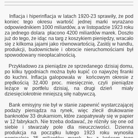
Inflacja i hiperinflacja w latach 1920-23 sprawiły, że pod
koniec tego okresu wartość jednej marki wyrażano
odpowiednikiem 1000 miliardów, a w listopadzie 1923 roku
za jednego dolara płacono 4200 miliardów marek. Doszło
już do tego, że idąc na targ z koszykiem pieniędzy, wracało
się z kilkoma jajami jako równowartością. Zastój w handlu,
produkcji, budownictwie i obrocie nieruchomościami był
spowodowany nieopłacalnością.
Przykładowo za pieniądze ze sprzedanego dzisiaj domu,
po kilku tygodniach można było kupić co najwyżej firanki
do kuchni. Inflacja galopowała w końcowym okresie z
prędkością 32.400 proc. miesięcznie, czyli pieniądze
leżące w portfelu dzisiaj, na drugi dzień miały
dziesięciokrotnie mniejszą siłę nabywczą.
Bank emisyjny nie był w stanie zapewnić wystarczającej
podaży pieniądza na rynek, więc zlecił drukowanie
banknotów 33 drukarniom, które zaopatrywały się w papier
w 12 fabrykach. Nie trzeba dodawać, że różniły się one od
siebie i stwarzały pole dla nieuczciwości. Dzienna
produkcja na początku lutego 1923 roku wynosiła