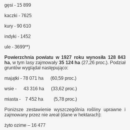
gęsi - 15 899
kaczki - 7625
kury - 90 610
indyki - 1452
ule - 3699**)
Powierzchnia powiatu w 1927 roku wynosiła 128 843
ha
, w tym lasy zajmowały
35 124 ha
(27,26 proc.). Podział
gruntów wyglądał następująco:
majątki - 78 071 ha (60,59 proc.)
wsie - 43 316 ha (33,62 proc.)
miasta - 7 452 ha (5,78 proc.)
Poniższe zestawienie wyszczególnia rośliny uprawne i
zajmowany przez nie areał (dane w hektarach):
żyto ozime – 16 477