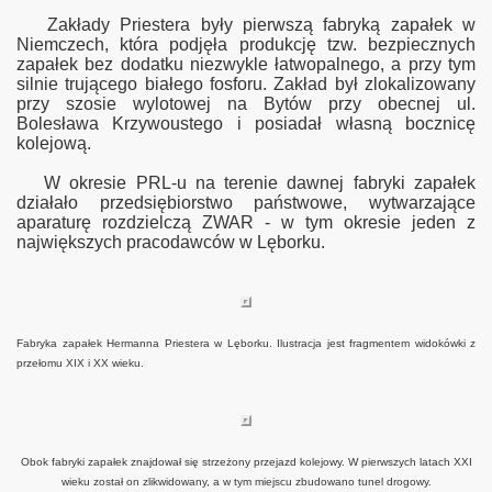
Zakłady Priestera były pierwszą fabryką zapałek w
Niemczech, która podjęła produkcję tzw. bezpiecznych
zapałek bez dodatku niezwykle łatwopalnego, a przy tym
silnie trującego białego fosforu. Zakład był zlokalizowany
przy szosie wylotowej na Bytów przy obecnej ul.
Bolesława Krzywoustego i posiadał własną bocznicę
kolejową.
W okresie PRL-u na terenie dawnej fabryki zapałek
działało przedsiębiorstwo państwowe, wytwarzające
aparaturę rozdzielczą ZWAR - w tym okresie jeden z
największych pracodawców w Lęborku.
Fabryka zapałek Hermanna Priestera w Lęborku. Ilustracja jest fragmentem widokówki z
przełomu XIX i XX wieku.
Obok fabryki zapałek znajdował się strzeżony przejazd kolejowy. W pierwszych latach XXI
wieku został on zlikwidowany, a w tym miejscu zbudowano tunel drogowy.