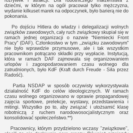
rozrywek i atrakcji. Dla robotniczego małżeństwa z
dziećmi, w którym na ogół pracował tylko mężczyzna,
wydanie kilkuset marek
na odpoczynek, było barierą nie do
pokonania.
Po dojściu Hitlera do władzy i delegalizacji wolnych
związków zawodowych, cały ruch związkowy skupiał się w
ramach jednej organizacji o nazwie “Niemiecki Front
Pracy” (DAF). Członkostwo w tym ,,związku zawodowym”
nie było wprawdzie przymusowe, ale i tak wszystkim
pracownikom potrącano składki przy wypłacie. Instytucją,
która w ramach DAF zajmowała się organizowaniem
urlopów i zagospodarowaniem czasu wolnego dla
zatrudnionych, było KdF (Kraft durch Freude - Siła przez
Radość).
Partia NSDAP w sposób oczywisty wykorzystywała
działalność KdF do celów ideologicznych. W ramach
czasu wolnego organizowano w oprawie propagandowej
zajęcia sportowe, prelekcje, wystawy, przedstawienia i
mitingi. Wszystko po to, aby związać i utożsamić klasę
robotniczą z ruchem narodowosocjalistycznym oraz
konsolidować społeczeństwo.
**)
Pracownicy, którym przydzielono wczasy "związkowe",