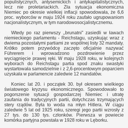
populistycznych,
antysemickich i
antykapitalistycznych,
lecz nie proletariackich. Zła sytuacja ekonomiczna
Niemiec po okresie wielkiej inflacji spowodowała, że 6,6
proc. wyborców w maju 1924 roku zaufało ugrupowaniom
nacjonalistycznym, w tym narodowosocjalistycznemu.
Wtedy po raz pierwszy ,,brunatni” zasiedli w ławach
niemieckiego parlamentu - Reichstagu, uzyskując wraz z
dwiema pozostałymi partiami ze wspólnej listy 32 mandaty.
Krótko potem przywódcę zaczęto oficjalnie nazywać
Führerem i wprowadzono pozdrowienie przez
wyciągnięcie prawej ręki. W maju 1928 roku, w kolejnych
wyborach do Reichstagu partia spod znaku swastyki
wystartowała samodzielnie i z 2,6-procentowym poparciem
uzyskała w parlamencie zaledwie 12 mandatów.
Koniec lat 20. i początek 30. był okresem wielkiego
światowego kryzysu ekonomicznego. Spowodowało to
pogorszenie sytuacji gospodarczej Niemiec i utratę
zaufania do tradycyjnych partii, dotychczas trzymających
stery rządów. Była to woda na młyn Hitlera. W ciągu
zaledwie 5 lat od 1925 roku, szeregi jego partii wzrosły z
27 tys. do 130 tys. członków. Pierwsza w powiecie
komórka partyjna powstała w 1928 roku w Lęborku.