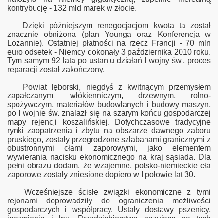
kontrybucję - 132 mld marek w złocie.
Dzięki późniejszym renegocjacjom kwota ta został
iedlenia
znacznie obniżona (plan Younga oraz Konferencja w
Lozannie). Ostatniej płatności na rzecz Francji - 70 mln
euro odsetek - Niemcy dokonały 3 października 2010 roku.
Tym samym 92 lata po ustaniu działań I wojny św., proces
reparacji został zakończony.
Powiat lęborski, niegdyś z kwitnącym przemysłem
zapałczanym, włókienniczym, drzewnym, rolno-
spożywczym, materiałów budowlanych i budowy maszyn,
po I wojnie św. znalazł się na szarym końcu gospodarczej
mapy rejencji koszalińskiej. Dotychczasowe tradycyjne
rynki zaopatrzenia i zbytu na obszarze dawnego zaboru
fotografii
pruskiego, zostały przegrodzone szlabanami granicznymi z
obustronnymi cłami zaporowymi, jako elementem
wywierania nacisku ekonomicznego na kraj sąsiada. Dla
pełni obrazu dodam, że wzajemne, polsko-niemieckie cła
zaporowe zostały zniesione dopiero w I połowie lat 30.
Wcześniejsze ścisłe związki ekonomiczne z tymi
rejonami doprowadziły do ograniczenia możliwości
gospodarczych i współpracy. Ustały dostawy pszenicy,