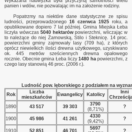
Wykazana nadwyżka była przyczyną samotności wielu
panien i wd
ó
w, nie pozwalając im na założenie rodziny.
Popatrzmy na niektóre dane statystyczne ze spisu
ludności, przeprowadzonego
16 czerwca 1925
roku, a
opublikowane dopiero 7 lat później. Gmina Miejska Łeba
liczyła wówczas
5040
hektarów
powierzchni, wliczając w
to należące do niej Żarnowską, Stilo i Steknicę. 14 proc.
powierzchni gminy zajmowały lasy (709 ha), z których
oprócz niewielkich ilości drewna użytkowego, uzyskiwano
ok. 445 metrów sześciennych drewna opałowego
rocznie. Obecnie gmina Łeba liczy
1480
ha
powierzchni, z
czego lasy stanowią 46 proc. (2006 r.).
Ludność pow. lęborskiego z podziałem na wyznan
Liczba
Inni
Rok
Ewangelicy
Katolicy
mieszkańców
Chrześcij
3790
1890
43 517
39 303
?
(8,71%)
4330
1900
45 986
41 261
?
(9,42%)
5697
1910
52 851
46 701
?