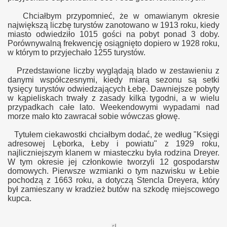
Chciałbym przypomnieć, że w omawianym okresie
największą liczbę turystów zanotowano w 1913 roku, kiedy
miasto odwiedziło 1015 gości na pobyt ponad 3 doby.
Porównywalną frekwencję osiągnięto dopiero w 1928 roku,
w którym to przyjechało 1255 turystów.
Przedstawione liczby wyglądają blado w zestawieniu z
danymi współczesnymi, kiedy miarą sezonu są setki
tysięcy turystów odwiedzających Łebę. Dawniejsze pobyty
w kąpieliskach trwały z zasady kilka tygodni, a w wielu
przypadkach całe lato. Weekendowymi wypadami nad
morze mało kto zawracał sobie wówczas głowę.
Tytu
łem ciekaw
ostki chciałbym dodać, że
według "Księgi
a
dresowej Lęborka, Łeby i powiatu" z 1929 roku,
najliczniejszym klanem w miasteczku była rodzina Dreyer.
W tym
okresie
jej członkowie tworzyli
12 gospodarstw
domowych. Pierwsze wzmianki o t
ym nazwisku
w
Łebie
pochodzą z 1663 roku, a dotyczą Stencla Dreyera, który
był zamieszany w kradzież butów na szkodę miejscowego
kupca.