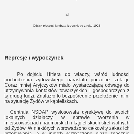
Odcisk pieczęci landrata lęborskiego z roku 1928.
Represje i wypoczynek
Po dojściu Hitlera do władzy, wśród ludności
pochodzenia żydowskiego narastało poczucie izolacji.
Coraz mniej Aryjczyków miało wystarczającą odwagę do
utrzymywania kontaktów towarzyskich i gospodarczych z
tą grupą ludzi. Znalazło to bezpośrednie przełożenie m.in.
na sytuację Żydów w kąpieliskach.
Centrala NSDAP wystosowała dyrektywę do swoich
lokalnych działaczy, w sprawie tworzenia w
miejscowościach nadmorskich i kąpieliskach stref wolnych
od Żydów. W niektórych wprowadzono całkowity zakaz ich
przebywania, a w innych wyznaczono plaże znacznie