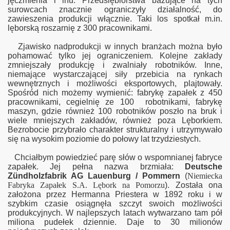
jęczmienia i lnu. Przedsiębiorstwa bazujące na tych
surowcach znacznie ograniczyły działalność, do
zawieszenia produkcji włącznie. Taki los spotkał m.in.
lęborską roszarnię z 300 pracownikami.
Zjawisko nadprodukcji w innych branżach można było
pohamować tylko jej ograniczeniem. Kolejne zakłady
zmniejszały produkcję i zwalniały robotników. Inne,
niemające wystarczającej siły przebicia na rynkach
wewnętrznych i możliwości eksportowych, plajtowały.
Spośród nich możemy wymienić: fabrykę zapałek z 450
pracownikami, cegielnię ze 100 robotnikami, fabrykę
maszyn, gdzie również 100 robotników poszło na bruk i
wiele mniejszych zakładów, również poza Lęborkiem.
Bezrobocie przybrało charakter strukturalny i utrzymywało
się na wysokim poziomie do połowy lat trzydziestych.
Chciałbym powiedzieć parę słów o wspomnianej fabryce
zapałek. Jej pełna nazwa brzmiała:
Deutsche
Zündholzfabrik AG Lauenburg / Pommern
(
Niemiecka
Fabryka Zapałek S.A. Lębork na Pomorzu
). Została ona
założona przez Hermanna Priestera w 1892 roku i w
szybkim czasie osiągnęła szczyt swoich możliwości
produkcyjnych. W najlepszych latach wytwarzano tam pół
miliona pudełek dziennie. Daje to 30 milionów