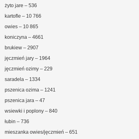
żyto jare – 536
kartofle – 10 766
owies – 10 865
koniczyna – 4661
brukiew – 2907
jęczmień jary – 1964
jęczmień ozimy – 229
saradela – 1334
pszenica ozima – 1241
pszenica jara – 47
wsiewki i poplony – 840
łubin – 736
mieszanka owies/jęczmień – 651