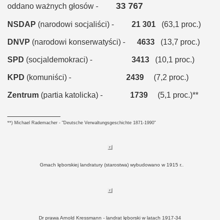
33 767
oddano ważnych głosów -
NSDAP
(narodowi socjaliści) -
21 301
(63,1 proc.)
DNVP
(narodowi konserwatyści) -
4633
(13,7 proc.)
SPD
(socjaldemokraci) -
3413
(10,1 proc.)
KPD
(komuniści) -
2439
(7,2 proc.)
Zentrum
(partia katolicka) -
1739
(5,1 proc.)**
____________
**) Michael Rademacher - "Deutsche Verwaltungsgeschichte 1871-1990"
Gmach lęborskiej landratury (starostwa) wybudowano w 1915 r..
Dr prawa Arnold Kressmann - landrat lęborski w latach 1917-34