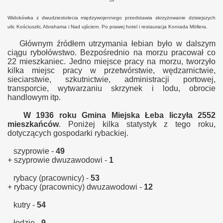
Widokówka z dwudziestolecia międzywojennego przedstawia skrzyżowanie dzisiejszych
ulic Kościuszki, Abrahama i Nad ujściem. Po prawej hotel i restauracja Konrada Möllera.
Głównym źródłem utrzymania łebian było w dalszym
ciągu rybołówstwo. Bezpośrednio na morzu pracował co
22 mieszkaniec. Jedno miejsce pracy na morzu, tworzyło
kilka miejsc pracy w przetwórstwie, wędzarnictwie,
sieciarstwie, szkutnictwie, administracji portowej,
transporcie, wytwarzaniu skrzynek i lodu, obrocie
handlowym itp.
W 1936 roku Gmina Miejska Łeba liczyła 2552
mieszkańców
. Poniżej kilka statystyk z tego roku,
dotyczących gospodarki rybackiej.
szyprowie -
49
+ szyprowie dwuzawodowi -
1
rybacy (pracownicy) -
53
+ rybacy (pracownicy) dwuzawodowi -
12
kutry -
54
łodzie -
9