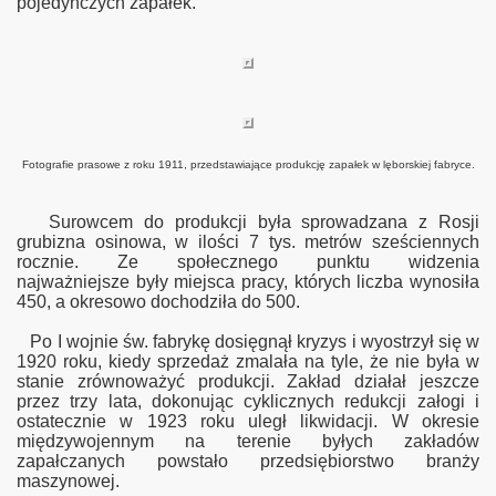
pojedynczych zapałek.
Fotografie prasowe z roku 1911, przedstawiające produkcję zapałek w lęborskiej fabryce.
Surowcem do produkcji była sprowadzana z Rosji
grubizna osinowa, w ilości 7 tys. metrów sześciennych
rocznie. Ze społecznego punktu widzenia
najważniejsze były miejsca pracy, których liczba wynosiła
450, a okresowo dochodziła do 500.
Po I wojnie św. fabrykę dosięgnął kryzys i wyostrzył się w
1920 roku, kiedy sprzedaż zmalała na tyle, że nie była w
stanie zrównoważyć produkcji. Zakład działał jeszcze
przez trzy lata, dokonując cyklicznych redukcji załogi i
ostatecznie w 1923 roku uleg
ł
likwidacji. W okresie
międzywojennym na terenie byłych zakładów
zapałczanych powstało przedsiębiorstwo branży
maszynowej.