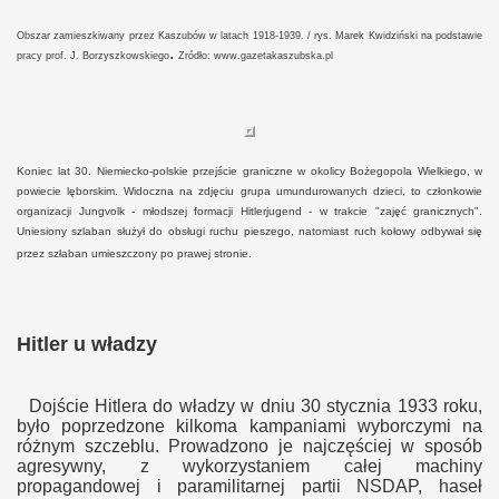
Obszar zamieszkiwany przez Kaszubów w latach 1918-1939. / rys. Marek Kwidziński na podstawie
.
pracy prof. J. Borzyszkowskiego
Zródło: www.gazetakaszubska.pl
Koniec lat 30. Niemiecko-polskie przejście graniczne w okolicy Bożegopola Wielkiego, w
powiecie lęborskim. Widoczna na zdjęciu grupa umundurowanych dzieci, to członkowie
organizacji Jungvolk - młodszej formacji Hitlerjugend - w trakcie "zajęć granicznych".
Uniesiony szlaban służył do obsługi ruchu pieszego, natomiast ruch kołowy odbywał się
przez szłaban umieszczony po prawej stronie.
Hitler u władzy
Dojście Hitlera do władzy w dniu 30 stycznia 1933 roku,
było poprzedzone kilkoma kampaniami wyborczymi na
różnym szczeblu. Prowadzono je najczęściej w sposób
agresywny, z wykorzystaniem całej machiny
propagandowej i paramilitarnej partii NSDAP, haseł