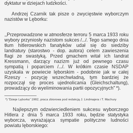
dyktatur w dziejach ludzkości.
Andrzej Czarnik tak pisze o zwycięstwie wyborczym
nazistów w Lęborku:
,,Przeprowadzone w atmosferze terroru 5 marca 1933 roku
wybory przyniosły nazistom sukces /.../. Tego samego dnia
tłum hitlerowskich fanatyków udał się do siedziby
landratury (starostwo - dop. autora) celem zawieszenia
flagi ze swastyką. Przed gmachem witał ich landrat
Kressmann, darzący nazizm już od pewnego czasu
sympatią i poparciem /.../. W krótkim czasie NSDAP
uzyskała w powiecie lęborskim - podobnie jak w całej
Rzeszy - pozycję wszechwładną, tym bardziej że
rozpoczął się proces ujednolicania (Gleichschaltung),
prowadzący do wyeliminowania partii opozycyjnych” *).
____________
*) “Dzieje Lęborka” 1982, praca zbiorowa pod redakcją J. Lindmajera i T. Machury
Najlepszym odzwierciedleniem sukcesu wyborczego
Hitlera z dnia 5 marca 1933 roku, będzie statystyka
wyborcza, wyrażająca sympatie polityczne ludności
powiatu lęborskiego: