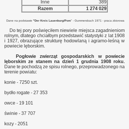
Inne
389
Razem
1 274 029
Dane na podstawie
"Der Kreis Lauenburg/Pom
" - Gummersbach 1971 - praca zbiorowa
Do tej pory poświęciłem niewiele miejsca zagadnieniom
rolnym, dlatego chciałbym przedstawić statystyki z lat 1908
i 1927, obrazujące strukturę hodowlaną i agrarno-leśną w
powiecie lęborskim.
Pogłowie zwierząt gospodarskich w powiecie
lęborskim ze stanem na dzień 1 grudnia 1908 roku.
Dane te pochodzą ze spisu rolnego, przeprowadzonego na
terenie powiatu:
konie - 7250 szt.
bydło rogate - 27 353
owce - 19 101
świnie - 37 707
kozy - 2051