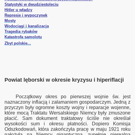
Statystyki w dwudziestoleciu
Hitler u władzy
Represje i wypoczynek
Mosty
Wodociągi i kanalizacja
Tragedia rybaków
Katastrofa samolotu
Zbyt polskie...
illowa
Powiat lęborski w okresie kryzysu i hiperiflacji
z. I
Początkowy okres po pierwszej wojnie św. jest
naznaczony inflacją i załamaniem gospodarczym. Jedną z
z. II
przyczyn były ogromne koszty wojny i reparacje wojenne,
które mocą Traktatu Wersalskiego Niemcy były zmuszone
płacić. Sam dokument traktatowy ściśle nie określał
wysokości sum i okresu płatności. Dopiero Komisja
orzu
Odszkodowań, która zakończyła pracę w maju 1921 roku
nałożyła na Niemcy gigantyczną, zupełnie nierealną