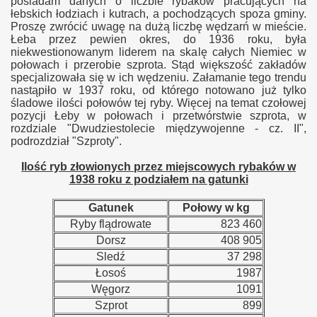
posiadam danych o liczbie rybaków pracujących na
łebskich łodziach i kutrach, a pochodzących spoza gminy
.
Proszę zwrócić uwagę na dużą liczbę wędzarń w mieście.
Łeba
przez pewien okres
, do 1936 roku, była
niekwestionowanym liderem na skalę całych Niemiec w
połowach i przerobie szprota
. S
tąd większość zakładów
specjalizowała się w ich wędzeniu.
Załamanie te
go trendu
nastąpiło w
1937 roku, od którego notowano już tylko
śladowe ilości połowów tej ryby. Więcej na temat czołowej
pozycji Łeby w połowach i przetwórstwie szprota, w
rozdzia
l
e "Dwudziestolecie międzywojenne - cz. II",
podrozdział "Szproty".
Ilość ryb złowionych przez miejscowych rybaków w
1938 roku z podziałem na gatunki
Gatunek
Połowy w kg
Ryby flądrowate
823 460
Dorsz
408 905
Sledź
37 298
Łosoś
1987
Węgorz
1091
Szprot
899