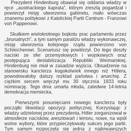
Prezydent Hindenburg obawiał się oddania władzy w
ręce ,,austriackiego kaprala”, którym zresztą pogardzał i
powierzył misję utworzenia gabinetu, mało wówczas
znanemu politykowi z Katolickiej Partii Centrum - Franzowi
von Pappenowi.
Skutkiem wielokrotnego bojkotu prac parlamentu przez
,,brunatnych”, a tym samym paraliżu władzy wykonawczej,
misję utworzenia kolejnego rządu powierzono von
Schleicherowi. Scenariusz się powtórzył. Do tego doszły
naciski ze sfer przemysłowych i wojskowych oraz
postępująca destabilizacja Republiki Weimarskiej.
Hindenburg nie miał w zasadzie wyjścia. Obsadzenie na
stanowisku kanclerza kogokolwiek innego niż Hitlera,
powodowałoby dalszy rozkład państwa i anarchię. Z
ciężkim sercem wręczył mu 30 stycznia 1933 roku
nominację. Tego dnia umarła młoda, zaledwie 14-letnia
demokracja niemiecka.
Pierwszymi posunięciami nowego kanclerza były
początki likwidacji opozycji politycznej. Korzystając z
władzy udzielonej przez prezydenta, Hitler zorganizował w
atmosferze nacisków, aresztowań i terroru, nowe, na wpół
wolne wybory, które przypieczętowały sukces jego partii.
Tym samym rozpoczęła się jedna z najkrwawszych