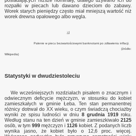
posiadających niższe nominały, dlatego używano ich do
rozpałki w piecach lub dawano dzieciom do zabawy.
Worek starych pieniędzy często miał mniejszą wartość niż
worek drewna opałowego albo węgla.
Palenie w piecu bezwartościowymi banknotami po zdławieniu inflacji.
(źródło:
Wikipedia)
Statystyki w dwudziestoleciu
We wcześniejszych rozdziałach pisałem o znacznym i
odwiecznym deficycie mężczyzn, w stosunku do kobiet
zamieszkałych w gminie Łeba. Ten stan permanentnej
różnicy dotrwał do XX wieku, o czym świadczą chociażby
wyniki ze spisu ludności w dniu
8 grudnia 1919
roku.
Według stanu na ten dzień w gminie zamieszkiwało
2125
osób, w tym
999
mężczyzn i
1126
kobiet. Z podanych liczb
wynika jasno, że kobiet było o 12,6 proc. więcej.