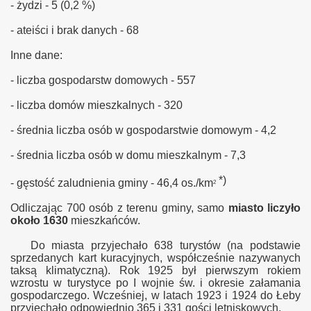
- żydzi - 5 (0,2 %)
- ateiści i brak danych - 68
Inne dane:
- liczba gospodarstw domowych - 557
- liczba domów mieszkalnych - 320
- średnia liczba osób w gospodarstwie domowym - 4,2
- średnia liczba osób w domu mieszkalnym - 7,3
*)
- gęstość zaludnienia gminy - 46,4 os./km
2
Odliczając 700 osób z terenu gminy, samo
miasto liczyło
około 1630
mieszkańców.
Do miasta przyjechało 638 turystów (na podstawie
sprzedanych kart kuracyjnych, współcześnie nazywanych
taksą klimatyczną). Rok 1925 był pierwszym rokiem
wzrostu w turystyce po I wojnie św. i okresie załamania
gospodarczego. Wcześniej, w latach 1923 i 1924 do Łeby
przyjechało odpowiednio 365 i 331 gości letniskowych.