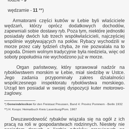
wędzarnie -
11
**)
Armatorami części kutrów w Łebie byli właściciele
wędzarń, którzy oprócz dodatkowych dochodów,
zapewniali sobie dostawy ryb. Poza tym, niektóre jednostki
posiadały dwóch lub trzech współwłaścicieli, najczęściej
wspólnie wypływających na połów. Rybacy wychodzili w
morze przez cały tydzień chyba, że nie pozwalała na to
pogoda. Dniem wolnym tradycyjnie była niedziela, więc od
soboty popołudnia nie wychodzono już w morze.
Organ państwowy, który sprawował nadzór na
rybołówstwem morskim w Łebie, miał siedzibę w Ustce.
Jego zadania przypominały zakres działalności
współczesnego inspektoratu rybołówstwa morskiego.
Urząd ten posiadał w swojej dyspozycji kuter motorowo-
żaglowy.
____________
*)
Gemeindelexikon
für den Freistaat Preussen, Band 4: Provinz Pommern - Berlin 1932
**) H. Koops: Heimatbuch Kreis Lauenburg/Pom. 1967
Dwuzawodowość rybaków wiązała się na ogół z ich
pracą na roli w gospodarstwach rodzinnych. Niestety nie