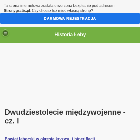
Ta strona internetowa została utworzona bezpłatnie pod adresem
Stronygratis.pl
. Czy chcesz też mieć własną stronę?
DARMOWA REJESTRACJA
Historia Łeby
Dwudziestolecie międzywojenne -
cz. I
Powiat lęborski w okresie kryzysu i hiperiflacji