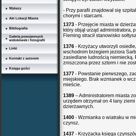
Wykazy
- Przy parafii znajdował się szpit
chorymi i starcami.
Akt Lokacji Miasta
1373
- Przejęcie miasta w dzierż
Bibliografia
który objął urząd administratora,
Fleming stracił stanowisko sołtysa
Galeria powojennych
widokówek i fotografii
1376
- Krzyżacy utworzyli osiedl
Linki
wschodnim brzegiem jeziora Sarbs
zasiedlane ludnością niemiecką. 
Kontakt z autorem
zniszczona przez sztorm i nie zo
Księga gości
1377
- Powstanie pierwszego, z
miejskiego. Brak wzmianek o wc
mieście.
1389
– Administratorem miasta zo
urzędem otrzymał on 4 łany ziemi 
dzierżawnych.
1400
- Wzmianka o wiatraku w mie
czynsz.
1437
- Krzyżacka księga czynszó