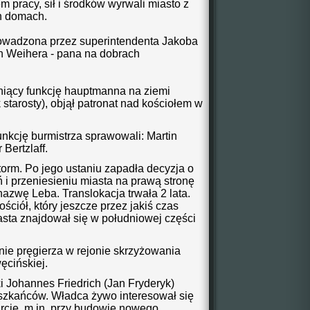
m pracy, sił i środków wyrwali miasto z
ch domach.
rowadzona przez superintendenta Jakoba
n Weihera - pana na dobrach
łniący funkcję hauptmanna na ziemi
starosty), objął patronat nad kościołem w
unkcję burmistrza sprawowali: Martin
Bertzlaff.
torm. Po jego ustaniu zapadła decyzja o
i przeniesieniu miasta na prawą stronę
azwę Leba. Translokacja trwała 2 lata.
ościół, który jeszcze przez jakiś czas
sta znajdował się w południowej części
ie pręgierza w rejonie skrzyżowania
ęcińskiej.
i Johannes Friedrich (Jan Fryderyk)
ieszkańców. Władca żywo interesował się
rcie, m.in. przy budowie nowego