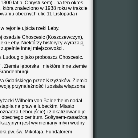
 1800 lat p. Chrystusem) - na ten okres
, którą znaleziono w 1938 roku w trakcie
waniu obecnych ulic 11 Listopada i
w rejonie ujścia rzeki Łeby.
j osadzie Choscesic (Koszczewczyn),
zeki Łeby. Niektórzy historycy wyrażają
 zupełnie innej miejscowości.
 Ludougio jako proboszcz Choscesic.
. Ziemia lęborska i niektóre inne ziemie
Brandenburgii.
za Gdańskiego przez Krzyżaków. Ziemia
swoją przynależność i została włączona
rzyżacki Wilhelm von Balderheim nadał
stąpiła na prawie lubeckim. Miasto
nacza Łeboujście) i zlokalizowano je
d obecnego centrum. Sołtysem-zasadźcą
lokacyjnym jest wymieniany młyn wodny.
ła pw. św. Mikołaja. Fundatorem