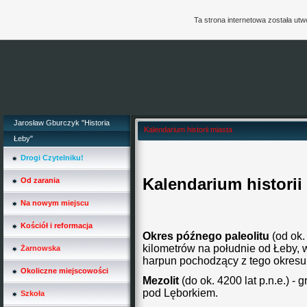
Ta strona internetowa została ut
Jarosław Gburczyk "Historia
Kalendarium historii miasta
Łeby"
Drogi Czytelniku!
Kalendarium historii
Od zarania
Na nowym miejscu
Kościół i reformacja
Okres późnego paleolitu
(od ok.
kilometrów na południe od Łeby,
Żarnowska
harpun pochodzący z tego okresu
Okoliczne miejscowości
Mezolit
(do ok. 4200 lat p.n.e.) -
pod Lęborkiem.
Szkoła