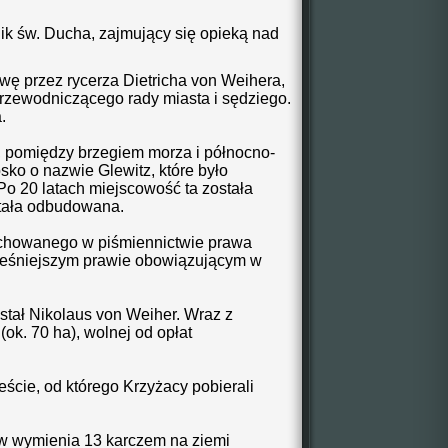
alik św. Ducha, zajmujący się opieką nad
awę przez rycerza Dietricha von Weihera,
 przewodniczącego rady miasta i sędziego.
.
e, pomiędzy brzegiem morza i północno-
ko o nazwie Glewitz, które było
Po 20 latach miejscowość ta została
stała odbudowana.
achowanego w piśmiennictwie prawa
ześniejszym prawie obowiązującym w
stał Nikolaus von Weiher. Wraz z
(ok. 70 ha), wolnej od opłat
ście, od którego Krzyżacy pobierali
w wymienia 13 karczem na ziemi