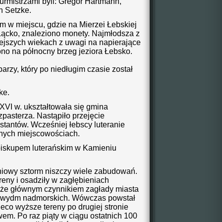
urmistrzami byli: Gregor Hartmann,
n Setzke.
 w miejscu, gdzie na Mierzei Łebskiej
Łącko, znaleziono monety. Najmłodsza z
iejszych wiekach z uwagi na napierające
o na północny brzeg jeziora Łebsko.
rzy, który po niedługim czasie został
ke.
XVI w. ukształtowała się gmina
zpasterza. Nastąpiło przejęcie
stantów. Wcześniej łebscy luteranie
nych miejscowościach.
 biskupem luterańskim w Kamieniu
udniowy sztorm niszczy wiele zabudowań.
reny i osadziły w zagłębieniach
kże głównym czynnikiem zagłady miasta
h wydm nadmorskich.
Wówczas powstał
eco wyższe tereny po drugiej stronie
ewem.
Po raz piąty w ciągu ostatnich 100