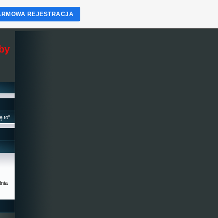
ARMOWA REJESTRACJA
eby
ę to"
dnia