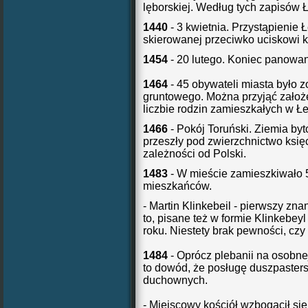
lęborskiej. Według tych zapisów 
1440
- 3 kwietnia. Przystąpienie 
skierowanej przeciwko uciskowi 
1454
- 20 lutego. Koniec panowani
1464
- 45 obywateli miasta było 
gruntowego. Można przyjąć założe
liczbie rodzin zamieszkałych w Łe
1466
- Pokój Toruński. Ziemia by
przeszły pod zwierzchnictwo księ
zależności od Polski.
1483
- W mieście zamieszkiwało 5
mieszkańców.
- Martin Klinkebeil - pierwszy zn
to, pisane też w formie Klinkebeyl
roku. Niestety brak pewności, czy
1484
- Oprócz plebanii na osobne
to dowód, że posługę duszpasters
duchownych.
- Miejscowy kościół wzbogacił się o