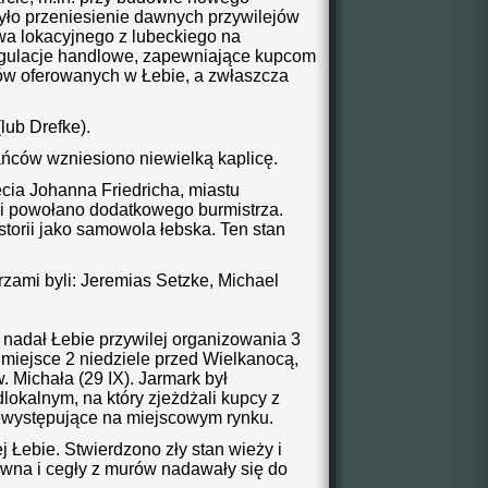
było przeniesienie dawnych przywilejów
wa lokacyjnego z lubeckiego na
egulacje handlowe, zapewniające kupcom
ów oferowanych w Łebie, a zwłaszcza
lub Drefke).
ńców wzniesiono niewielką kaplicę.
cia Johanna Friedricha, miastu
i powołano dodatkowego burmistrza.
storii jako samowola łebska. Ten stan
trzami byli: Jeremias Setzke, Michael
 nadał Łebie przywilej organizowania 3
 miejsce 2 niedziele przed Wielkanocą,
w. Michała (29 IX). Jarmark był
okalnym, na który zjeżdżali kupcy z
niewystępujące na miejscowym rynku.
j Łebie. Stwierdzono zły stan wieży i
ewna i cegły z murów nadawały się do