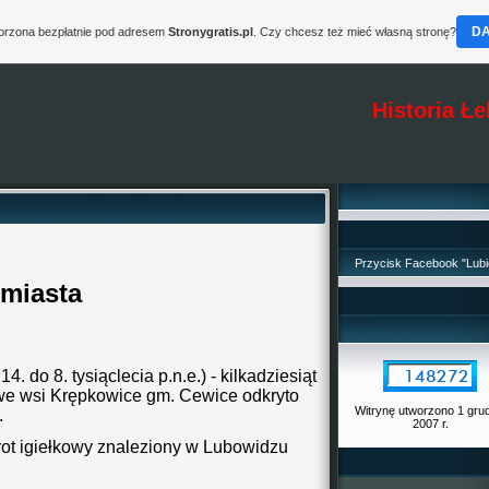
D
worzona bezpłatnie pod adresem
Stronygratis.pl
. Czy chcesz też mieć własną stronę?
Historia Ł
Przycisk Facebook "Lubi
 miasta
 14. do 8. tysiąclecia p.n.e.) - kilkadziesiąt
 we wsi Krępkowice gm. Cewice odkryto
Witrynę utworzono 1 gru
.
2007 r.
 grot igiełkowy znaleziony w Lubowidzu