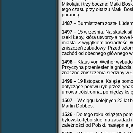
Mikołaja i trzy boczne: Matki Boski
tego czasu przy ołtarzu Matki Bo
poranną.
1487
– Burmistrzem został Lüde
1497
– 15 września. Na skutek si
rzeki Łeby, która utworzyła nowe k
miasta. Z wyjątkiem posiadłości
zniszczeń zabudowy. Przed sztor
zachód od obecnego głównego we
1498
– Klaus von Weiher wybudo
Przyczyną przeniesienia gniazda 
znaczne zniszczenia siedziby w Ł
1499
– 19 listopada. Książę pomo
dotyczące połowu ryb przez ryba
umowa trójstronna, pomiędzy księ
1507
– W ciągu kolejnych 23 lat bu
Martin Dobbes.
1526
- Do tego roku książęta pom
bytowsko-lęborskiej na zasadach
zależności od Polski, następnie j