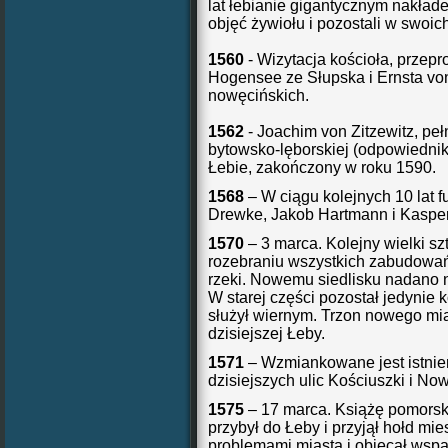
lat łebianie gigantycznym nakłade
objęć żywiołu i pozostali w swoi
1560
- Wizytacja kościoła, przep
Hogensee ze Słupska i Ernsta vo
nowęcińskich.
1562
- Joachim von Zitzewitz, pe
bytowsko-lęborskiej (odpowiednik 
Łebie, zakończony w roku 1590.
1568
– W ciągu kolejnych 10 lat f
Drewke, Jakob Hartmann i Kasper 
1570
– 3 marca. Kolejny wielki sz
rozebraniu wszystkich zabudowań 
rzeki. Nowemu siedlisku nadano n
W starej części pozostał jedynie k
służył wiernym. Trzon nowego mia
dzisiejszej Łeby.
1571
– Wzmiankowane jest istnien
dzisiejszych ulic Kościuszki i Now
1575
– 17 marca. Książę pomorsk
przybył do Łeby i przyjął hołd m
problemami miasta i obiecał wspa