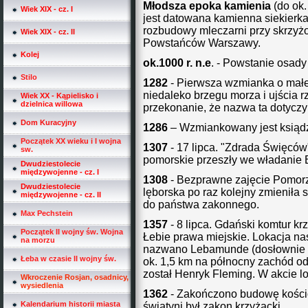
Młodsza epoka kamienia
(do ok.
Wiek XIX - cz. I
jest datowana kamienna siekierka
rozbudowy mleczarni przy skrzyżo
Wiek XIX - cz. II
Powstańców Warszawy.
Kolej
ok.1000 r. n.e
. - Powstanie osady 
Stilo
1282
- Pierwsza wzmianka o małe
niedaleko brzegu morza i ujścia r
Wiek XX - Kąpielisko i
dzielnica willowa
przekonanie, że nazwa ta dotyczy
Dom Kuracyjny
1286
– Wzmiankowany jest ksiądz
Początek XX wieku i I wojna
1307
- 17 lipca. "Zdrada Święców"
sw.
pomorskie przeszły we władanie 
Dwudziestolecie
międzywojenne - cz. I
1308
- Bezprawne zajęcie Pomor
Dwudziestolecie
lęborska po raz kolejny zmieniła 
międzywojenne - cz. II
do państwa zakonnego.
Max Pechstein
1357
- 8 lipca. Gdański komtur k
Początek II wojny św. Wojna
Łebie prawa miejskie. Lokacja na
na morzu
nazwano Lebamunde (dosłownie oz
Łeba w czasie II wojny św.
ok. 1,5 km na północny zachód o
został Henryk Fleming. W akcie 
Wkroczenie Rosjan, osadnicy,
wysiedlenia
1362
- Zakończono budowę kościo
Kalendarium historii miasta
świątyni był zakon krzyżacki.