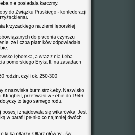
Łeba nie posiadała karczmy.
Łeby do Związku Pruskiego - konfederacji
krzyżackiemu.
a krzyżackiego na ziemi lęborskiej.
zobowiązanych do płacenia czynszu
nie, że liczba płatników odpowiadała
bie.
towsko-lęborska, a wraz z nią Łeba
cia pomorskiego Eryka II, na zasadach
0 rodzin, czyli ok. 250-300
any z nazwiska burmistrz Łeby. Nazwisko
 i Klingbeil, przetrwało w Łebie do 1946
 dotyczy to tego samego rodu.
j posesji znajdowała się wikarówka. Jest
ką w parafii pełniło co najmniej dwóch
 kilka ołtarzy. Ołtarz główny - św.