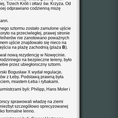
ej, Trzech Króli i ołtarz św. Krzyża. Od
skiej odprawiano codzienną mszę
mann.
lnego sztormu zostało zamulone ujście
oryto na przeciwległej, prawej stronie
 Weiherów nie zanotowano poważnych
mem ujście znajdowało się nieco na
jścia na plażę
zachodnią (plaża
B
).
wał nową rezydencję w Nowęcinie.
rodzinnego na bezpieczne tereny, było
ebie przez ubiegłoroczny sztorm.
rski Bogusław X wydał regulacje,
ków z Łeby. Podstawą prawną była
ciem, miastem Łeba i rybakami.
rmistrzami byli: Philipp, Hans Moler i
orscy sprawowali władzę na ziemi
 niezbyt szczegółowo sprecyzowanej
ako formalne lenno.