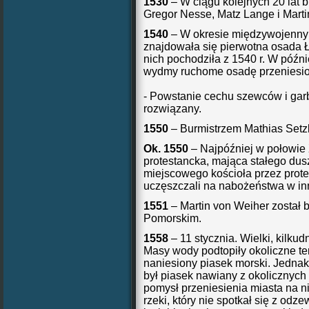
1530
– W ciągu kolejnych 20 lat b
Gregor Nesse, Matz Lange i Marti
1540
– W okresie międzywojennym
znajdowała się pierwotna osada 
nich pochodziła z 1540 r. W późn
wydmy ruchome osadę przeniesion
- Powstanie cechu szewców i garba
rozwiązany.
1550
– Burmistrzem Mathias Setz
Ok. 1550
– Najpóźniej w połowie 
protestancka, mająca stałego dus
miejscowego kościoła przez prote
uczęszczali na nabożeństwa w in
1551
– Martin von Weiher został
Pomorskim.
1558
– 11 stycznia. Wielki, kilk
Masy wody podtopiły okoliczne te
naniesiony piasek morski. Jedna
był piasek nawiany z okolicznyc
pomysł przeniesienia miasta na ni
rzeki, który nie spotkał się z odz