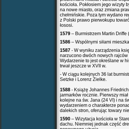
kościoła. Pokłosiem jego wizyty 
na nowe miasto, oraz zmiana pra
chełmińskie. Poza tym wydano r
z Polski prawo pierwokupu towar
łososi.
1579
– Burmistrzem Martin Driffe (
1586
– Wspólnymi siłami mieszka
1587
- W wyniku zarządzenia księ
narzucono dwóch nowych rajców 
Wydarzenie to jest określane w hi
trwał jeszcze w XVII w.
- W ciągu kolejnych 36 lat burmis
Setzke i Lorenz Zielke.
1588
- Książę Johannes Friedrich
jarmarków rocznie. Pierwszy miał
kolejne na św. Jana (24 VI) i na ś
wydarzeniem o charakterze ponadl
dalekich stron, oferując towary 
1590
– Wizytacja kościoła w Stare
dachu. Niemniej jednak część dr