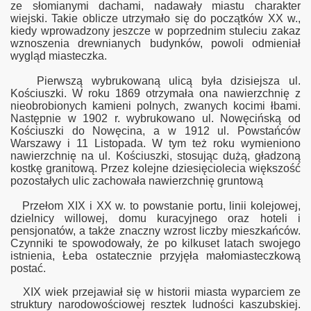
ze słomianymi dachami, nadawały miastu charakter
wiejski. Takie oblicze utrzymało się do początków XX w.,
kiedy wprowadzony jeszcze w poprzednim stuleciu zakaz
iedlenia
wznoszenia drewnianych budynków, powoli odmieniał
wygląd miasteczka.
Pierwszą wybrukowaną ulicą była dzisiejsza ul.
Kościuszki. W roku 1869 otrzymała ona nawierzchnię z
nieobrobionych kamieni polnych, zwanych kocimi łbami.
Następnie w 1902 r. wybrukowano ul. Nowęcińską od
Kościuszki do Nowęcina, a w 1912 ul. Powstańców
Warszawy i 11 Listopada. W tym też roku wymieniono
nawierzchnię na ul. Kościuszki, stosując dużą, gładzoną
kostkę granitową. Przez kolejne dziesięciolecia większość
pozostałych ulic zachowała nawierzchnię gruntową
fotografii
Przełom XIX i XX w. to powstanie portu, linii kolejowej,
dzielnicy willowej, domu kuracyjnego oraz hoteli i
pensjonatów, a także znaczny wzrost liczby mieszkańców.
Czynniki te spowodowały, że po kilkuset latach swojego
istnienia, Łeba ostatecznie przyjęła małomiasteczkową
postać.
XIX wiek przejawiał się w historii miasta wyparciem ze
struktury narodowościowej resztek ludności kaszubskiej.