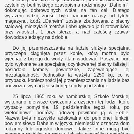
czytelnicy berlińskiego czasopisma rodzinnego ,,Daheim",
dokonując dobrowolnych wpłat na ten cel. Dlatego
wyrazem wdzięczności było nadanie nazwy od tytułu
magazynu. Łódź ,,Daheim" została zbudowana z blachy
stalowej, mierzyła 9 metrów i obsługiwało ją 8 ratowników
przy wiosłac
h,
1 przy sterze, a nad całością czuwał
dowódca siedzący na dziobie
.
Do jej przemieszczania na lądzie służyła specjalna
przyczepa ciągnięta przez konie, którą można było
wjechać z brzegu do wody i tam wodować. Poszycie
burt
było wykonane z
e specjalnej ocynkowanej blachy falistej
i
posiadało k
omory powietrzne, zapewniające jej
niezatapialność. Jednostka ta ważyła 1250 kg, co w
przypadku konieczności jej przemieszczania na lądzie bez
podwozia, wymagało solidnej kondycji od załogi.
25 lipca 1865 roku w
hamburskiej Szkole Morskiej
wy
konano
pierwsze ćwiczenia z użyciem tej łodzi, które
wypadły pomyślnie. 19 października tegoż roku
, po
wielodniowej podróży lądowej
powitano ją w Łebie.
Nazwa była niezwykle adekwatna do pełnionej funkcji,
bowiem słowo Daheim w języku niemieckim oznacza dom
rodzinny lub ognisko domowe. Jakież inne mogą być