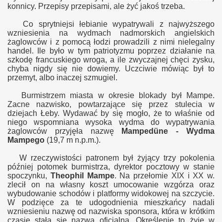
konnicy. Przepisy przepisami, ale żyć jakoś trzeba.
Co sprytniejsi łebianie wypatrywali z najwyższego
wzniesienia na wydmach nadmorskich angielskich
żaglowców i z pomocą łodzi prowadzili z nimi nielegalny
handel. Ile było w tym patriotyzmu poprzez działanie na
szkodę francuskiego wroga, a ile zwyczajnej chęci zysku,
chyba nigdy się nie dowiemy. Uczciwie mówiąc był to
przemyt, albo inaczej szmugiel.
Burmistrzem miasta w okresie blokady był Mampe.
Zacne nazwisko, powtarzające się przez stulecia w
dziejach Łeby.
Wydawać by się mogło
, że to właśnie od
niego wspomniana wysoka wydma do wypatrywania
żaglowców przyjęła nazwę
Mampedüne - Wydma
Mampego
(19,7 m n.p.m.).
W rzeczywistości patronem był żyjący trzy pokolenia
później potomek burmistrza, dyrektor pocztowy w stanie
spoczynku,
Theophil Mampe
. Na przełomie XIX i XX w.
zlecił on na własny koszt umocowanie wzgórza oraz
wybudowanie schodów i platformy widokowej na szczycie.
W podzięce za te udogodnienia mieszkańcy nadali
wzniesieniu nazwę od nazwiska sponsora, która w krótkim
czasie stała się nazwą oficjalną. Określenie to żyje w