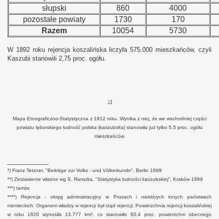
słupski
860
4000
pozostałe powiaty
1730
170
Razem
10054
5730
W 1892 roku rejencja koszalińska liczyła 575.000 mieszkańców, czyli
Kaszubi stanowili 2,75 proc. ogółu.
Mapa Etnograficzno-Statystyczna z 1912 roku. Wynika z niej, że we wschodniej części
powiatu lęborskiego ludność polska (kaszubska) stanowiła już tylko 5,5 proc. ogółu
mieszkańców.
____________
*) Franz Tetzner, "Beiträge zur Volks - und Völkerkunde", Berlin 1899
**) Zestawienie własne wg S. Ramulta, "Statystyka ludności kaszubskiej", Kraków 1899
***) tamże
****) Rejencja - okręg administracyjny w Prusach i niektórych innych państwach
niemieckich. Organem władzy w rejencji był rząd rejencji. Powierzchnia rejencji koszalińskiej
w roku 1820 wynosiła 13.777 km², co stanowiło 60,4 proc. powierzchni obecnego