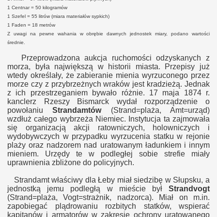
1 Centnar = 50 kilogramów
1 Szefel = 55 litrów (miara materiałów sypkich)
1 Faden = 18 metrów
Z uwagi na pewne wahania w obrębie dawnych jednostek miary, podano wartości
średnie.
Przeprowadzona aukcja ruchomości odzyskanych z
morza, była największą w historii miasta. Przepisy już
wtedy określały, że zabieranie mienia wyrzuconego przez
morze czy z przybrzeżnych wraków jest kradzieżą. Jednak
z ich przestrzeganiem bywało różnie.
17 maja
1874 r.
kanclerz Rzeszy Bismarck wydał rozporządzenie o
powołaniu
Strandamtów
(Strand=plaża, Amt=urząd)
wzdłuż całego wybrzeża Niemiec. Instytucja ta zajmowała
się organizacją akcji ratowniczych, holowniczych i
wydobywczych w przypadku wyrzucenia statku w rejonie
plaży oraz nadzorem nad uratowanym ładunkiem i innym
mieniem. Urzędy te w podległej sobie strefie miały
uprawnienia zbliżone do policyjnych.
Strandamt właściwy dla Łeby miał siedzibę w Słupsku, a
jednostką jemu podległą w mieście był
Strandvogt
(Strand=plaża, Vogt=strażnik, nadzorca). Miał on m.in.
zapobiegać plądrowaniu rozbitych statków,
wspierać
kapitanów i armatorów w zakresie oc
hrony uratowan
ego