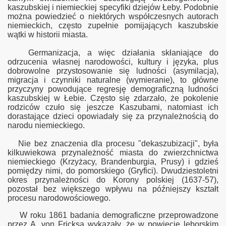
kaszubskiej i niemieckiej specyfiki dziejów Łeby. Podobnie
można powiedzieć o niektórych współczesnych autorach
niemieckich, często zupełnie pomijających kaszubskie
wątki w historii miasta.
Germanizacja, a więc działania skłaniające do
odrzucenia własnej narodowości, kultury i języka, plus
dobrowolne przystosowanie się ludności (asymilacja),
migracja i czynniki naturalne (wymieranie), to główne
przyczyny powodujące regresję demograficzną ludności
kaszubskiej w Łebie. Często się zdarzało, że pokolenie
rodziców czuło się jeszcze Kaszubami, natomiast ich
dorastające dzieci opowiadały się za przynależnością do
narodu niemieckiego.
Nie bez znaczenia dla procesu "dekaszubizacji", była
kilkuwiekowa przynależność miasta do zwierzchnictwa
niemieckiego (Krzyżacy, Brandenburgia, Prusy) i gdzieś
pomiędzy nimi, do pomorskiego (Gryfici). Dwudziestoletni
okres przynależności do Korony polskiej (1637-57),
pozostał bez większego wpływu na późniejszy kształt
procesu narodowościowego.
W roku 1861 badania demograficzne przeprowadzone
przez A. von Fricksa wykazały, że w powiecie lęborskim