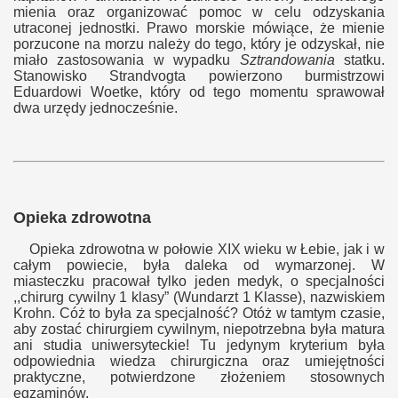
mienia
oraz
organizować pomoc w
celu odzyskania
utraconej jednostki. Prawo morskie mówiące, że mienie
porzucone na morzu należy do tego, który je odzyskał, nie
miało zastosowania w wypadku
Sztrandowania
statku.
Stanowisk
o
Strandvogta
powierzono burmistrzowi
Eduardowi Woetke, który od tego momentu sprawował
dwa urzędy jednocześnie.
Opieka zdrowotna
Opieka zdrowotna w połowie XIX wieku w Łebie, jak i w
całym powiecie, była daleka od wymarzonej. W
miasteczku pracował tylko jeden medyk, o specjalności
,,chirurg cywilny 1 klasy” (Wundarzt 1 Klasse), nazwiskiem
Krohn. Cóż to była za specjalność? Otóż w tamtym czasie,
aby zostać chirurgiem cywilnym, niepotrzebna była matura
ani studia uniwersyteckie! Tu jedynym kryterium była
odpowiednia wiedza chirurgiczna oraz umiejętności
praktyczne, potwierdzone złożeniem stosownych
egzaminów.