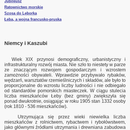
Jubileusz
Ratownictwo morskie
Szosa do Lęborka
Łeba, a wojna francusko-pruska
Niemcy i Kaszubi
illowa
Wiek XIX przynosi demograficzny, urbanistyczny i
infrastrukturalny rozwój miast
a
. Nie szło to niestety w parze
ze znaczącym rozwojem gospodarczym i wzrostem
zamożności obywateli.
Wprawdzie przybywało rybaków,
wędzarń, warsztatów rzemieślniczych i składów, ale było to
proporcjonalne do wzrostu liczby ludności i nie odbiegało
z. I
od standardów pomorskich miasteczek. W ciągu stulecia
liczba mieszkańców
Łeby
(bez gminy) zwiększyła się
z. II
ponad dwukrotnie
, osiągając
w roku 1905 stan 1332 osoby
(rok 1810 - 536 mieszkańców).
Utrzymująca się przez wieki niewielka liczba
mieszkańców z rolnictwem, rybactwem i rybołówstwem,
orzu
jako głównymi źródłami utrzymania i drewniana zabudowa