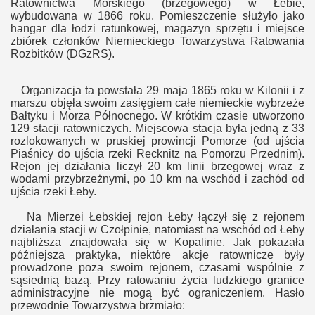
Ratownictwa Morskiego (brzegowego) w Łebie,
wybudowana w 1866 roku. Pomieszczenie służyło jako
hangar dla łodzi ratunkowej, magazyn sprzętu i miejsce
zbiórek członków Niemieckiego Towarzystwa Ratowania
Rozbitków (DGzRS).
Organizacja ta powstała 29 maja 1865 roku w Kilonii i z
marszu objęła swoim zasięgiem całe niemieckie wybrzeże
Bałtyku i Morza Północnego. W krótkim czasie utworzono
129 stacji ratowniczych. Miejscowa stacja była jedną z 33
rozlokowanych w pruskiej prowincji Pomorze (od ujścia
Piaśnicy do ujścia rzeki Recknitz na Pomorzu Przednim).
Rejon jej działania liczył 20 km linii brzegowej wraz z
wodami przybrzeżnymi, po 10 km na wschód i zachód od
ujścia rzeki Łeby.
Na Mierzei Łebskiej rejon Łeby łączył się z rejonem
działania stacji w Czołpinie, natomiast na wschód od Łeby
najbliższa znajdowała się w Kopalinie. Jak pokazała
późniejsza praktyka, niektóre akcje ratownicze były
prowadzone poza swoim rejonem, czasami wspólnie z
sąsiednią bazą. Przy ratowaniu życia ludzkiego granice
administracyjne nie mogą być ograniczeniem. Hasło
przewodnie Towarzystwa brzmiało: