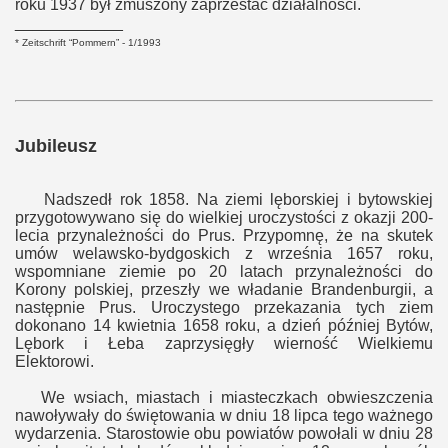
roku 1937 był zmuszony zaprzestać działalności.
____________
* Zeitschrift “Pommern” - 1/1993
Jubileusz
Nadszedł rok 1858. Na ziemi lęborskiej i bytowskiej
przygotowywano się do wielkiej uroczystości z okazji 200-
lecia przynależności do Prus. Przypomnę, że na skutek
umów welawsko-bydgoskich z września 1657 roku,
wspomniane ziemie po 20 latach przynależności do
Korony polskiej, przeszły we władanie Brandenburgii, a
następnie Prus. Uroczystego przekazania tych ziem
dokonano 14 kwietnia 1658 roku, a dzień później Bytów,
Lębork i Łeba zaprzysięgły wierność Wielkiemu
Elektorowi.
We wsiach, miastach i miasteczkach obwieszczenia
nawoływały do świętowania w dniu 18 lipca tego ważnego
wydarzenia. Starostowie obu powiatów powołali w dniu 28