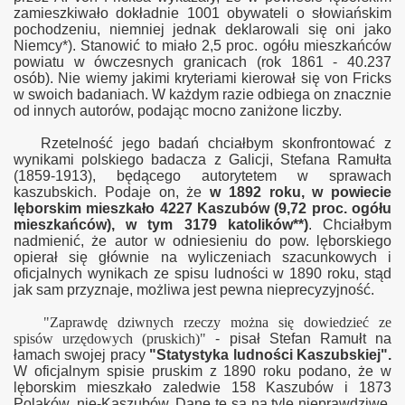
zamieszkiwało dokładnie 1001 obywateli o słowiańskim
pochodzeniu, niemniej jednak deklarowali się oni jako
Niemcy*). Stanowić to miało 2,5 proc. ogółu mieszkańców
powiatu w ówczesnych granicach (rok 1861 - 40.237
osób). Nie wiemy jakimi kryteriami kierował się von Fricks
w swoich badaniach. W każdym razie odbiega on znacznie
od innych autorów, podając mocno zaniżone liczby.
Rzetelność jego badań chciałbym skonfrontować z
wynikami polskiego badacza z Galicji, Stefana Ramułta
(1859-1913), będącego autorytetem w sprawach
kaszubskich. Podaje on, że
w 1892 roku, w powiecie
lęborskim mieszkało 4227 Kaszubów (9,72 proc. ogółu
mieszkańców), w tym 3179 katolików**)
. Chciałbym
nadmienić, że autor w odniesieniu do pow. lęborskiego
opierał się głównie na wyliczeniach szacunkowych i
oficjalnych wynikach ze spisu ludności w 1890 roku, stąd
jak sam przyznaje, możliwa jest pewna nieprecyzyjność.
"Zaprawdę dziwnych rzeczy można się dowiedzieć ze
spisów urzędowych (pruskich)"
- pisał Stefan Ramułt na
łamach swojej pracy
"Statystyka ludności Kaszubskiej".
W oficjalnym spisie pruskim z 1890 roku podano, że w
lęborskim mieszkało zaledwie 158 Kaszubów i 1873
Polaków, nie-Kaszubów. Dane te są na tyle nieprawdziwe,