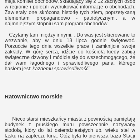
maja komitet obchodów, składający się z 12 zacnych osób
w regionie i polecili wydrukować informacje o obchodach.
Zawierały one skróconą historię tych ziem, poprzetykaną
elementami propagandowo - patriotycznymi, a w
najmniejszym stopniu sam program obchodów.
Czytamy tam między innymi: ,,Do was jest skierowane to
wezwanie, aby w dniu 18 lipca godnie świętować.
Porzućcie tego dnia wszelkie prace i zamknijcie swoje
zakłady. W górę serca, idźcie do kościoła kiedy zabiją
świąteczne dzwony i módlcie się do wszechmogącego, że
dał wam łagodnego i sprawiedliwego pana, którego
hasłem jest:
każdemu sprawiedliwość"
.
Ratownictwo morskie
Nieco starsi mieszkańcy miasta z pewnością pamiętają
budynek z pruskiego muru powszechnie nazywany
stodołą, który do lat osiemdziesiątych ub. wieku stał w
lasku na zapleczu kina. Otóż była to pierwsza baza Stacji