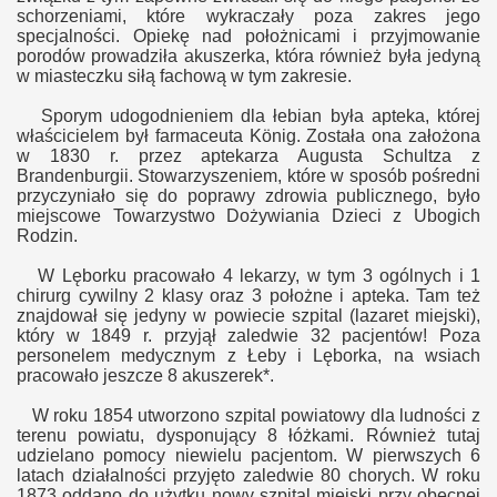
schorzeniami, które wykraczały poza zakres jego
specjalności. Opiekę nad położnicami i przyjmowanie
porodów prowadziła akuszerka, która również była jedyną
w miasteczku siłą fachową w tym zakresie.
Sporym udogodnieniem dla łebian była apteka, której
właścicielem był farmaceuta König. Została ona założona
w 1830 r. przez aptekarza Augusta Schultza z
Brandenburgii. Stowarzyszeniem, które w sposób pośredni
przyczyniało się do poprawy zdrowia publicznego, było
miejscowe Towarzystwo Dożywiania Dzieci z Ubogich
Rodzin.
W Lęborku pracowało 4 lekarzy, w tym
3
ogólnych i
1
chirurg cywilny 2 klasy oraz
3
położne i apteka. Tam też
znajdował się jedyny w powiecie szpital (lazaret miejski),
który w 1849 r. przyjął zaledwie 32 pacjentów! Poza
personelem medycznym z Łeby i Lęborka, na wsiach
pracowało jeszcze 8 akuszerek*.
W roku 1854 utworzono szpital powiatowy dla ludności z
terenu powiatu, dysponujący 8 łóżkami. Również tutaj
udzielano pomocy niewielu pacjentom. W pierwszych 6
latach działalności przyjęto zaledwie 80 chorych. W roku
1873 oddano do użytku nowy szpital miejski przy obecnej