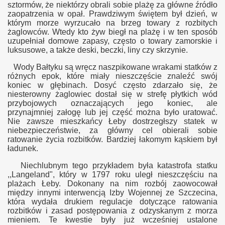
sztormów, że niektórzy obrali sobie plażę za główne źródło
zaopatrzenia w opał. Prawdziwym świętem był dzień, w
którym morze wyrzucało na brzeg towary z rozbitych
żaglowców. Wtedy kto żyw biegł na plażę
i w ten sposób
uzupełniał domowe zapasy, często o towary zamorskie i
luksusowe, a także deski, beczki, liny czy skrzynie.
Wody Bałtyku są wręcz naszpikowane wrakami statków z
różnych epok, które miały nieszczęście znaleźć swój
koniec w głębinach. Dosyć często zdarzało się, że
niesterowny żaglowiec dostał się w strefę płytkich wód
przybojowych oznaczających jego koniec, ale
przynajmniej załogę lub jej część można było uratować.
Nie zawsze mieszkańcy Łeby dostrzegłszy statek w
niebezpieczeństwie, za główny cel obierali sobie
ratowanie życia rozbitków. Bardziej łakomym kąskiem był
ładunek.
Niechlubnym tego przykładem była katastrofa statku
,,Langeland", który w 1797 roku uległ nieszczęściu na
plażach Łeby. Dokonany na nim rozbój zaowocował
między innymi interwencją
I
zby
W
ojennej ze Szczecina,
która wydała drukiem regulacje dotyczące ratowania
rozbitków i zasad postępowania z odzyskanym z morza
mieniem. Te kwestie były już wcześniej ustalone