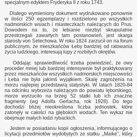
specjalnym edyktem Fryderyka II z roku 1743.
Dlatego wymieniony dokument wydrukowano ponownie
w ilości 250 egzemplarzy i rozdzielono po wszystkich
nadmorskich wsiach i miasteczkach należących do Prus.
Dowodem na to, że łebianie niezbyt skrupulatnie
przestrzegali zawartych tam postanowień, jest skarga
starosty von Selechowa. W roku 1824 zarzucił on na forum
publicznym, że mieszkańców Łeby bardziej od ratowania
życia ludzkiego, interesują łupy z rozbitych okrętów.
Oddając sprawiedliwość
trzeba powiedzieć, że owy
proceder mniej lub bardziej intensywnie był praktykowany
przez mieszkańców wszystkich nadmorskich miejscowości
i Łeba nie była jakimś wyjątkiem. Skalę zagrożenia na
morzu najlepiej przedstawią statystyki. W latach 1820-84
na odcinku wybrzeża należącym do powiatu lęborskiego,
morze wyrzuciło na brzeg 52 statki lub ich znaczne
fragmenty (wg Adolfa Gerlacha, rok 1928). Do tego
dochodzi bliżej nieokreślona liczba jednostek, które
zatonęły w całości na głębokich wodach. Ten wykaz nie
obejmuje małych łodzi rybackich.
Jestem w posiadaniu kopii ogłoszenia, informującego o
licytacji przedmiotów wydobytych ze statku ,,Maike", który