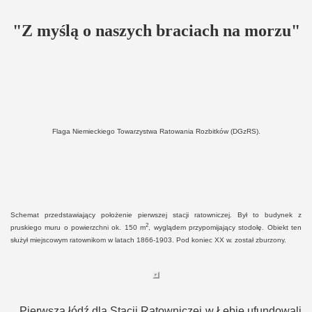
"Z myślą o naszych braciach na morzu"
Flaga Niemieckiego Towarzystwa Ratowania Rozbitków (DGzRS).
Schemat przedstawiający położenie pierwszej stacji ratowniczej. Był to budynek z
2
pruskiego muru o powierzchni ok. 150 m
, wyglądem przypomijający stodołę. Obiekt ten
służył miejscowym ratownikom w latach 1866-1903. Pod koniec XX w. został zburzony.
Pierwszą łódź dla
S
tacji
R
atowniczej w Łebie ufundowali