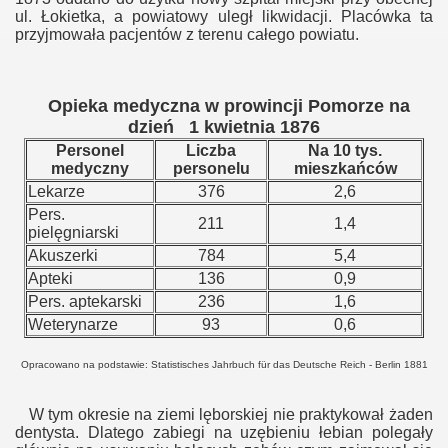
ul. Łokietka, a powiatowy uległ likwidacji. Placówka ta
przyjmowała pacjentów z terenu całego powiatu.
Opieka medyczna w prowincji Pomorze na
dzień 1 kwietnia 1876
Personel
Liczba
Na 10 tys.
medyczny
personelu
mieszkańców
Lekarze
376
2,6
Pers.
211
1,4
pielęgniarski
Akuszerki
784
5,4
Apteki
136
0,9
Pers. aptekarski
236
1,6
Weterynarze
93
0,6
Opracowano na podstawie: Statistisches Jahrbuch für das Deutsche Reich - Berlin 1881
W tym okresie na ziemi lęborskiej nie praktykował żaden
dentysta. Dlatego zabiegi na uzębieniu łebian polegały