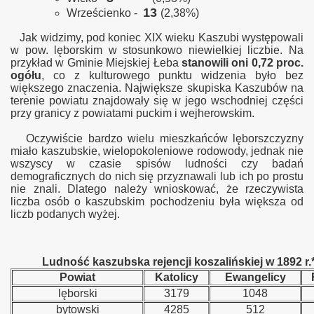
13
Wrześcienko -
(2,38%)
Jak widzimy, pod koniec XIX wieku Kaszubi występowali
w pow. lęborskim w stosunkowo niewielkiej liczbie. Na
przykład w Gminie Miejskiej Łeba
stanowili oni 0,72 proc.
ogółu
, co z kulturowego punktu widzenia było bez
większego znaczenia. Największe skupiska Kaszubów na
terenie powiatu znajdowały się w jego wschodniej części
przy granicy z powiatami puckim i wejherowskim.
Oczywiście bardzo wielu mieszkańców lęborszczyzny
miało kaszubskie, wielopokoleniowe rodowody, jednak nie
wszyscy w czasie spisów ludności czy badań
demograficznych do nich się przyznawali lub ich po prostu
nie znali. Dlatego należy wnioskować, że rzeczywista
liczba osób o kaszubskim pochodzeniu była większa od
liczb podanych wyżej.
Ludność kaszubska rejencji koszalińskiej w 1892 r.*
Powiat
Katolicy
Ewangelicy
lęborski
3179
1048
bytowski
4285
512