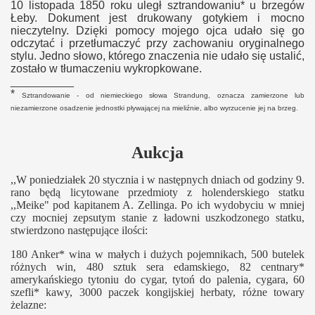
10 listopada 1850 roku uległ sztrandowaniu* u brzegów
Łeby. Dokument jest drukowany gotykiem i mocno
nieczytelny. Dzięki pomocy mojego ojca udało się go
odczytać i przetłumaczyć przy zachowaniu oryginalnego
stylu.
Jedno słowo
, którego znaczenia
nie udało się
ustalić
,
zostało w tłumaczeniu wykropkowane.
__________
*
Sztrandowanie -
od niemieckiego słowa Strandung, oznacza zamierzone lub
niezamierzone osadzeni
e jednostki pływającej
na mieliźnie, albo
wyrzucenie jej na brzeg.
Aukcja
,,W poniedziałek 20 stycznia i w następnych dniach od godziny 9.
rano będą licytowane przedmioty z holenderskiego statku
,,Meike" pod kapitanem A. Zellinga. Po ich wydobyciu w mniej
czy mocniej zepsutym stanie z ładowni uszkodzonego statku,
stwierdzono następujące ilości:
180 Anker* wina w małych i dużych pojemnikach, 500 butelek
różnych win, 480 sztuk sera edamskiego, 82 centnary*
amerykańskiego tytoniu do cygar, tytoń do palenia, cygara, 60
szefli* kawy, 3000 paczek kongijskiej herbaty, różne towary
żelazne: