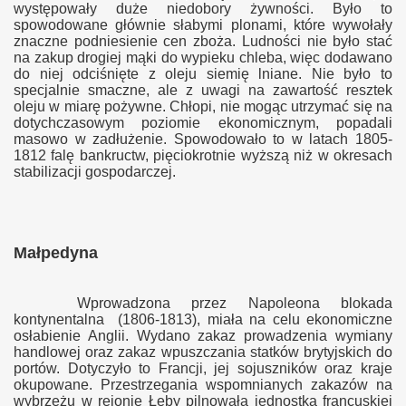
występowały duże niedobory żywności. Było to
spowodowane głównie słabymi plonami, które wywołały
znaczne podniesienie cen zboża. Ludności nie było stać
na zakup drogiej mąki do wypieku chleba, więc dodawano
do niej odciśnięte z oleju siemię lniane. Nie było to
specjalnie smaczne, ale z uwagi na zawartość resztek
oleju w miarę pożywne. Chłopi, nie mogąc utrzymać się na
dotychczasowym poziomie ekonomicznym, popadali
masowo w zadłużenie. Spowodowało to w latach 1805-
1812 falę bankructw, pięciokrotnie wyższą niż w okresach
stabilizacji gospodarczej.
Małpedyna
Wprowadzona przez Napoleona blokada
kontynentalna (1806-1813), miała na celu ekonomiczne
osłabienie Anglii. Wydano zakaz prowadzenia wymiany
handlowej oraz zakaz wpuszczania statków brytyjskich do
portów. Dotyczyło to Francji, jej sojuszników oraz kraje
okupowane. Przestrzegania wspomnianych zakazów na
wybrzeżu w rejonie Łeby pilnowała jednostka francuskiej