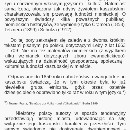
życiu codziennym własnym językiem i kulturą. Natomiast
sama Łeba, otoczona jak gdyby żywiołem kaszubskim,
charakteryzowała się przewagą ludności niemieckiej. O
powyższym świadczy kilka poważnych publikacji
niemieckich historyków, że wymienię tylko
Cramera (1858),
Tetznera (1899) i Schulza (1912).
Do tej pory zetknąłem się zaledwie z dwoma krótkimi
tekstami pisanymi po polsku, dotyczącymi Łeby, z lat 1663
i 1709. Nie ma też materiałów niemieckich (z wyjątkiem
kilku wzmianek dotyczących zboru ewangelickiego),
wskazujących na działalność gospodarczą, społeczną i
kulturalną ludności kaszubskiej w mieście.
Odprawiane do 1850 roku nabożeństwa ewangelickie po
kaszubsku świadczą, że w tym okresie była to już
niewielka grupa etniczna, gdyż przez ostatnie
dziesięciolecie odprawiano tylko raz w roku w tym języku.*)
____________
*)
Tetzner Franz, "Beiträge zur Volks - und Völkerkunde", Berlin 1899
Niektórzy polscy autorzy w sposób tendencyjny
przedstawiają historię miasta, udowadniając na siłę
wyłącznie jego kaszubski charakter w przeszłości. Tym
samym świadomie nie dostrzegają dwubiegunowej -