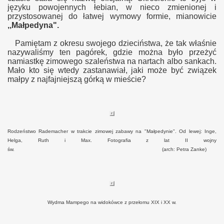
języku powojennych łebian, w nieco zmienionej i
przystosowanej do łatwej wymowy formie, mianowicie
,,Małpedyna".
Pamiętam z okresu swojego dzieciństwa, że tak właśnie
nazywaliśmy ten pagórek, gdzie można było przeżyć
namiastkę zimowego szaleństwa na nartach albo sankach.
Mało kto się wtedy zastanawiał, jaki może być związek
małpy z najfajniejszą górką w mieście?
Rodzeństwo Rademacher w trakcie zimowej zabawy na "Małpedynie". Od lewej: Inge,
Helga, Ruth i Max. Fotografia z lat II wojny
św.
(arch: Petra Zanke)
Wydma Mampego na widokówce z przełomu XIX i XX w.