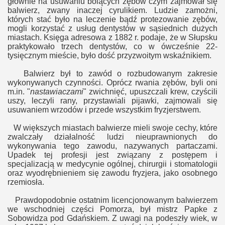
głównie na usuwaniu bolących zębów czym zajmował się
balwierz, zwany inaczej cyrulikiem. Ludzie zamożni,
których stać było na leczenie bądź protezowanie zębów,
mogli korzystać z usług dentystów w sąsiednich dużych
miastach. Księga adresowa z 1882 r. podaje, że w Słupsku
praktykowało trzech dentystów, co w ówcześnie 22-
tysięcznym mieście, było dość przyzwoitym wskaźnikiem.
Balwierz był to zawód o rozbudowanym zakresie
wykonywanych czynności. Oprócz rwania zębów, byli oni
m.in. "
nastawiaczami
" zwichnięć, upuszczali krew, czyścili
uszy, leczyli rany, przystawiali pijawki, zajmowali się
usuwa
niem wrzodów
i przede wszystkim fryzjerstwem.
W większych miastach balwierze mieli swoje cechy, które
zwalczały działalność ludzi nieuprawnionych do
wykonywania tego zawodu, nazywanych partaczami.
Upadek tej profesji jest związany z postępem i
specjalizacją w medycynie ogólnej, chirurgii i stomatologii
oraz wyodrębnieniem się zawodu fryzjera, jako osobnego
rzemiosła.
Prawdopodobnie ostatnim licencjonowanym balwierzem
we wschodniej części Pomorza, był mistrz Papke z
Sobowidza pod Gdańskiem. Z uwagi na podeszły wiek, w