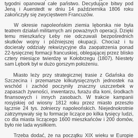
tygodni opanował całe państwo. Decydujące bitwy pod
Jeną i Auerstedt w dniu 14 października 1806 roku
zakończyły się zwycięstwem Francuzów.
W okresie napoleońskim ziemia lęborska nie była
teatrem działań militarnych ani poważnych operacji. Dzięki
temu mieszkańcy Łeby nie odczuwali bezpośrednich
skutków wojny i późniejszej okupacji
.
C
hociaż i tu
docierały oddziały rekwizycyjne dla zaopatrzenia ponad
22-tysięcznej formacji francuskiej, oblegającej przez blisko
cztery miesiące twierdzę w Kołobrzegu (1807). Niestety
sam Lębork był w dużo gorszym położeniu.
Miasto leży przy strategicznej trasie z Gdańska do
Szczecina i przemarsze kilkutysięcznych jednostek na
wschód i zachód poczyniły znaczny uszczerbek w
zapasach żywności, inwentarzu, furażu dla koni, środkach
finansowych i innych zasobach. W trakcie kampanii
rosyjskiej od wiosny 1812 roku przez miasto przeszło
łącznie 24 tys. żołnierzy napoleońskich. Niejednokrotnie
zatrzymywały się tu formacje liczące po kilka tysięcy ludzi,
co dla miasta liczącego 1600 mieszkańców i 200 domów,
było nie lada wysiłkiem.
Trzeba dodać, że na początku XIX wieku w Europie