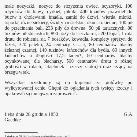
małe nożyczki, nożyce do strzyżenia owiec, scyzoryki, 100
młynków do kawy, cyrkiel, pilniki, 400 tuzinów prawideł do
butów z cholewami, imadła, zamki do drzwi, wiertła, młotki,
toporki, różne siekiery, świdry ciesielskie, okucia okienne, 100 pił
do przecinania bali, 233 piły do drewna, 50 pił tartacznych, 80
tuzinów pił stolarskich, 890 noży do sieczkarni, 2200 łopat, 1 rola
drutu do robienia sit, 7 bosaków, kowadła, komplety sprężyn do
łóżek, 320 patelni, 24 centnary /......../, 80 centnarów blachy
żelaznej czarnej, 140 tuzinów łańcuchów dla bydła, 60 innych
łańcuchów o długości 17,5 faden*, 60 centnarów blachy
ocynkowanej dla blacharzy, 500 centnarów drutu o różnej
grubości w rolach, takielunek i rzeczy z okrętu oraz leżący na
brzegu wrak.
Wszystkie przedmioty są do kupienia za gotówkę po
wylicytowanej cenie. Chętni do oglądania tych tysięcy rzeczy i
opakowań są niniejszym zaproszeni".
Łeba dnia 28 grudnia 1850 G.A
Gaedtke
____________
1 Anker = 37 litrów (miara materiałów płynnych)