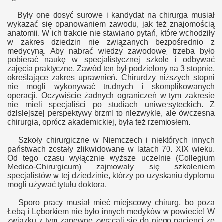
Były one dosyć surowe i kandydat na chirurga musiał
wykazać się opanowaniem zawodu, jak też znajomością
anatomii. W ich trakcie nie stawiano pytań, które wchodziły
w zakres dziedzin nie związanych bezpośrednio z
medycyną.
A
by
nabrać wiedzy zawodowej trzeba było
pobiera
ć naukę w specjalistycznej szkole i odbywać
zajęcia praktyczne
.
Zawód ten był podzielony na 3 stopnie,
określające zakres uprawnień. Chirurdzy niższych stopni
nie mogli wykonywać trudnych i skomplikowanych
operacji.
Oczywiście żadnych ograniczeń w tym zakresie
nie mieli specjaliści po studiach uniwersyteckich. Z
dzisiejszej perspektywy brzmi to niezwykle, ale ówczesna
chirurgia
, oprócz akademickiej, była też rzemiosłem
.
Szkoły chirurgiczne w Niemczech i niektórych innych
państwach zostały zlikwidowane w latach 70. XIX wieku.
Od tego czasu wyłącznie wyższe uczelnie (Collegium
Medico-Chirurgicum) zajmowały się szkoleniem
specjalistów w tej dziedzinie
, którzy po uzyskaniu dyplomu
mogli używać tytułu doktora.
Sporo pracy musiał mieć miejscowy chirurg, bo poza
Łebą i Lęborkiem nie było innych medyków w powiecie! W
związku z tym zapewne zwracali się do niego pacjenci ze