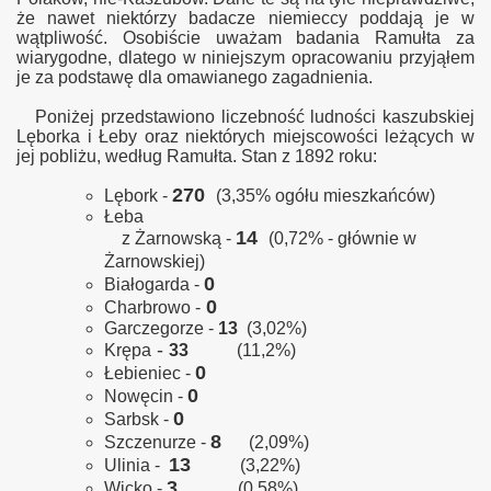
że nawet niektórzy badacze niemieccy poddają je w
wątpliwość. Osobiście uważam badania Ramułta za
wiarygodne, dlatego w niniejszym opracowaniu przyjąłem
je za podstawę dla omawianego zagadnienia.
Poniżej przedstawiono liczebność ludności kaszubskiej
Lęborka i Łeby oraz niektórych miejscowości leżących w
jej pobliżu, według Ramułta. Stan z 1892 roku:
270
Lębork -
(3,35% ogółu mieszkańców)
Łeba
14
z Żarnowską -
(0,72% - głównie w
Żarnowskiej)
0
Białogarda -
0
Charbrowo -
Garczegorze -
13
(3,02%)
-
Krępa
33
(11,2%)
0
Łebieniec -
0
Nowęcin -
0
Sarbsk -
8
Szczenurze -
(2,09%)
13
Ulinia -
(3,22%)
3
Wicko -
(0,58%)