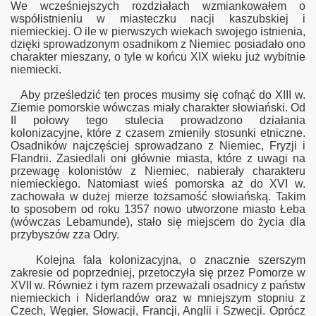
We wcześniejszych rozdziałach wzmiankowałem o
współistnieniu w miasteczku nacji kaszubskiej i
niemieckiej. O ile w pierwszych wiekach swojego istnienia,
dzięki sprowadzonym osadnikom z Niemiec posiadało ono
charakter mieszany, o tyle w końcu XIX wieku już wybitnie
niemiecki.
Aby prześledzić ten proces musimy się cofnąć do XIII w.
Ziemie pomorskie wówczas miały charakter słowiański. Od
II połowy tego stulecia prowadzono działania
kolonizacyjne, które z czasem zmieniły stosunki etniczne.
Osadników najczęściej sprowadzano z Niemiec, Fryzji i
Flandrii. Zasiedlali oni głównie miasta, które z uwagi na
przewagę kolonistów z Niemiec, nabierały charakteru
niemieckiego. Natomiast wieś pomorska aż do XVI w.
zachowała w dużej mierze tożsamość słowiańską. Takim
to sposobem od roku 1357 nowo utworzone miasto Łeba
(wówczas Lebamunde), stało się miejscem do życia dla
przybyszów zza Odry.
Kolejna fala kolonizacyjna, o znacznie szerszym
zakresie od poprzedniej, przetoczyła się przez Pomorze w
XVII w. Również i tym razem przeważali osadnicy z państw
niemieckich i Niderlandów oraz w mniejszym stopniu z
Czech, Węgier, Słowacji, Francji, Anglii i Szwecji. Oprócz