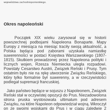
województwa zachodniopomorskiego.
Okres napoleoński
Początek XIX wieku zarysował się w historii
powszechnej podbojami Napoleona Bonaparte. Mapy
Europy z miesiąca na miesiąc traciły swoją aktualność, a
Polska będąca pod zaborami uzyskała namiastkę
suwerenności w postaci Księstwa Warszawskiego (1807-
1815). Skutkiem prowadzonej przez Napoleona polityki i
licznych wojen, Rzesza Niemiecka uległa rozpadowi.
Powstały Cesarstwo Austrii, Związek Reński i Prusy. Tym
ostatnim było nie na rękę utworzenie Związku Reńskiego,
który tylko formalnie był suwerenny, a w rzeczywistości
podlegał supremacji francuskiej.
Jako państwo będące w sojuszu z Napoleonem, Związek
Reński stał w oczywistej opozycji do Prus. Niezadowolona
strona pruska wystosowała ultimatum pod adresem
Związku, na które Napoleon odpowiedział wojną. Wkroczył
on ze swoimi wojskami do Prus i w ciągu zaledwie 2