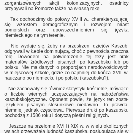
zorganizowanych akcji kolonizacyjnych, osadnicy
przybywali na Pomorze także na własną rękę.
Tak dochodzimy do połowy XVIII w., charakteryzującej
się wzrostem demograficznym i rozwojem miast
pomorskich oraz upowszechnieniem się języka
niemieckiego na tym terenie.
Nie wydaje się, żeby na przestrzeni dziejów Kaszubi
odgrywali w Łebie dominującą, choć z pewnością znaczną
rolę. Dowodem na potwierdzenie tej tezy jest brak
materiałów źródłowych pisanych po kaszubsku lub po
polsku. Nie ma danych o proporcjach narodowościowych
w miejscowej szkole, gdzie co najmniej do końca XVIII w.
nauczano po niemiecku i po polsku (kaszubsku?).
Nie zachowały się również statystyki kościelne, mówiące
o liczbie wiernych uczęszczających na nabożeństwa
kaszubskojęzyczne. Oponent powie, że język ten został
językiem pisanym stosunkowo niedawno. To prawda,
niemniej jednak częściowa. Pierwsze druki po kaszubsku
pochodzą z 1586 roku i dotyczą pieśni religijnych.
Jeszcze na przełomie XVIII i XIX w. w wielu okolicznych
wsiach przeważała ludność kaszubska, posługująca się w