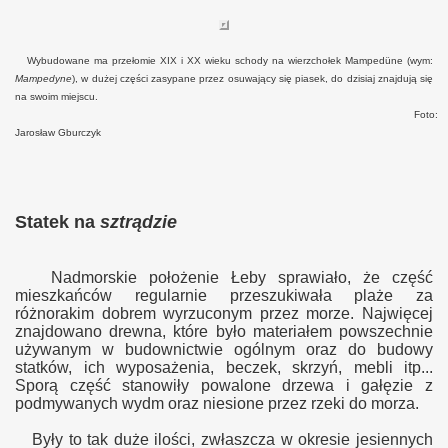
Wybudowane ma przełomie XIX i XX wieku schody na wierzchołek Mampedüne (wym:
Mampedyne
), w dużej części zasypane przez osuwający się piasek, do dzisiaj znajdują się
na swoim miejscu.
Foto:
Jarosław Gburczyk
Statek na
sztr
ą
dzie
Nadmorskie położenie Łeby sprawiało, że część
mieszkańców regularnie przeszukiwała plaże za
różnorakim dobrem wyrzuconym przez morze. Najwięcej
znajdowano drewna, które było materiałem powszechnie
używanym w budownictwie ogólnym oraz do budowy
statków, ich wyposażenia, beczek, skrzyń, mebli itp...
Sporą część stanowiły powalone drzewa i gałęzie z
podmywanych wydm oraz niesione przez rzeki do morza.
Były to tak duże ilości, zwłaszcza w okresie jesiennych