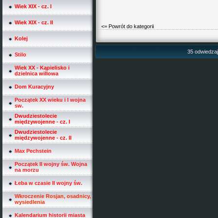
Wiek XIX - cz. I
Wiek XIX - cz. II
<= Powrót do kategorii
Kolej
35 odwiedzają
Stilo
Wiek XX - Kąpielisko i
dzielnica willowa
Dom Kuracyjny
Początek XX wieku i I wojna
sw.
Dwudziestolecie
międzywojenne - cz. I
Dwudziestolecie
międzywojenne - cz. II
Max Pechstein
Początek II wojny św. Wojna
na morzu
Łeba w czasie II wojny św.
Wkroczenie Rosjan, osadnicy,
wysiedlenia
Kalendarium historii miasta