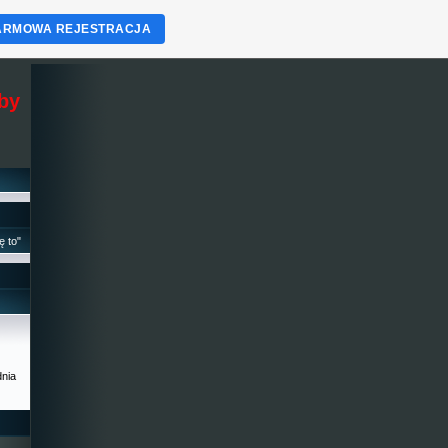
ARMOWA REJESTRACJA
eby
ę to"
dnia