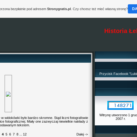
D
worzona bezpłatnie pod adresem
Stronygratis.pl
. Czy chcesz też mieć własną stronę?
Historia Ł
Przycisk Facebook "Lubi
Witrynę utworzono 1 gru
 widokówki było bardzo skromne. Stąd liczni fotografowie
2007 r.
ce fotograficznej. Miały one zazwyczaj niewielkie nakłady z
dodawanym tekstem.
4
5
6
7
8
...
12
Dalej ->