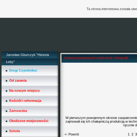
Ta strona internetowa została ut
Jarosław Gburczyk "Historia
Galeria powojennych widokówek i fotografii
Łeby"
Drogi Czytelniku!
Od zarania
Na nowym miejscu
Kościół i reformacja
Żarnowska
W pierwszym powojennym okresie zaopatrzenie w
Okoliczne miejscowości
zajmowali się ich chałupniczą produkcją w techni
ręcznie 
Szkoła
<- Powrót
1
2
3