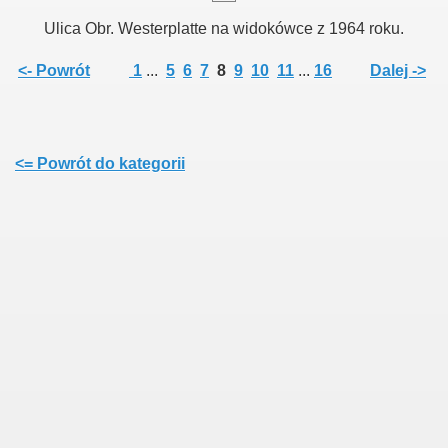
Ulica Obr. Westerplatte na widokówce z 1964 roku.
<- Powrót
1
...
5
6
7
8
9
10
11
...
16
Dalej ->
<= Powrót do kategorii
illowa
z. I
z. II
orzu